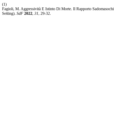
(1)
Fagioli, M. Aggressività E Istinto Di Morte. Il Rapporto Sadomasochis
Setting).
SdF
2022
,
31
, 29-32.