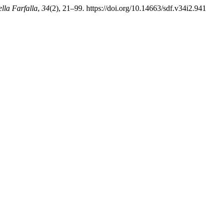
lla Farfalla
,
34
(2), 21–99. https://doi.org/10.14663/sdf.v34i2.941