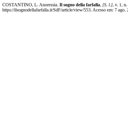
COSTANTINO, L. Anoressia.
Il sogno della farfalla
,
[S. l.]
, v. 1, 
https://ilsognodellafarfalla.it/SdF/article/view/553. Acesso em: 7 ago.