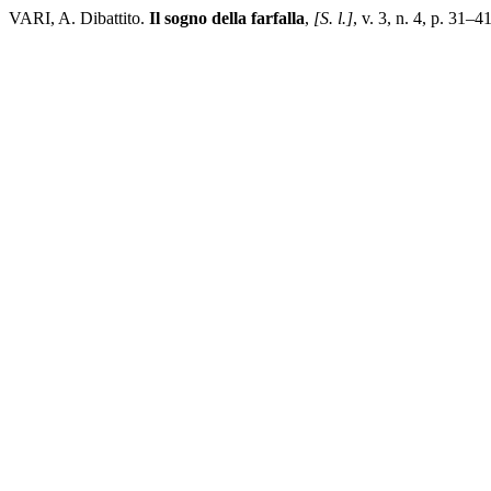
VARI, A. Dibattito.
Il sogno della farfalla
,
[S. l.]
, v. 3, n. 4, p. 31–