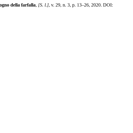
sogno della farfalla
,
[S. l.]
, v. 29, n. 3, p. 13–26, 2020. DOI: