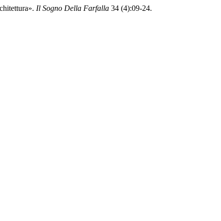
chitettura».
Il Sogno Della Farfalla
34 (4):09-24.