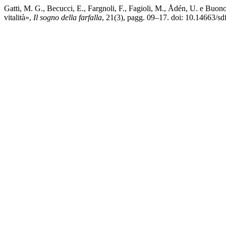
Gatti, M. G., Becucci, E., Fargnoli, F., Fagioli, M., Ådén, U. e Buon
vitalità»,
Il sogno della farfalla
, 21(3), pagg. 09–17. doi: 10.14663/sd