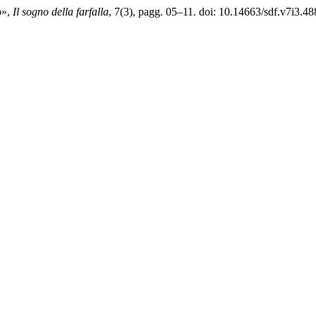
o»,
Il sogno della farfalla
, 7(3), pagg. 05–11. doi: 10.14663/sdf.v7i3.48