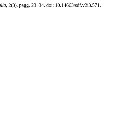
alla
, 2(3), pagg. 23–34. doi: 10.14663/sdf.v2i3.571.