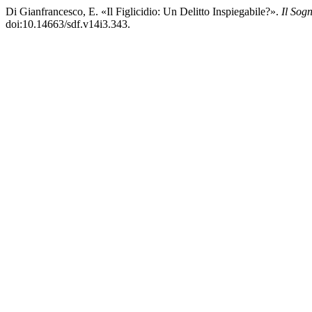
Di Gianfrancesco, E. «Il Figlicidio: Un Delitto Inspiegabile?».
Il Sog
doi:10.14663/sdf.v14i3.343.