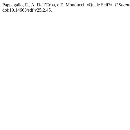
Pappagallo, E., A. Dell’Erba, e E. Monducci. «Quale Self?».
Il Sogno
doi:10.14663/sdf.v25i2.45.