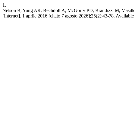
1.
Nelson B, Yung AR, Bechdolf A, McGorry PD, Brandizzi M, Masillo A, 
[Internet]. 1 aprile 2016 [citato 7 agosto 2026];25(2):43-78. Available a