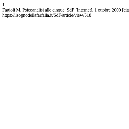
1.
Fagioli M. Psicoanalisi alle cinque. SdF [Internet]. 1 ottobre 2000 [ci
https://ilsognodellafarfalla.it/SdF/article/view/518