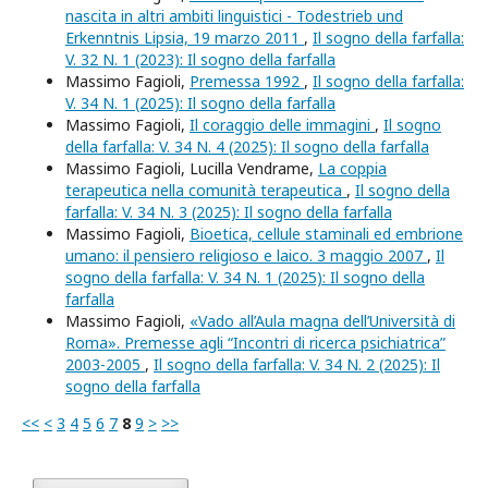
nascita in altri ambiti linguistici - Todestrieb und
Erkenntnis Lipsia, 19 marzo 2011
,
Il sogno della farfalla:
V. 32 N. 1 (2023): Il sogno della farfalla
Massimo Fagioli,
Premessa 1992
,
Il sogno della farfalla:
V. 34 N. 1 (2025): Il sogno della farfalla
Massimo Fagioli,
Il coraggio delle immagini
,
Il sogno
della farfalla: V. 34 N. 4 (2025): Il sogno della farfalla
Massimo Fagioli, Lucilla Vendrame,
La coppia
terapeutica nella comunità terapeutica
,
Il sogno della
farfalla: V. 34 N. 3 (2025): Il sogno della farfalla
Massimo Fagioli,
Bioetica, cellule staminali ed embrione
umano: il pensiero religioso e laico. 3 maggio 2007
,
Il
sogno della farfalla: V. 34 N. 1 (2025): Il sogno della
farfalla
Massimo Fagioli,
«Vado all’Aula magna dell’Università di
Roma». Premesse agli “Incontri di ricerca psichiatrica”
2003-2005
,
Il sogno della farfalla: V. 34 N. 2 (2025): Il
sogno della farfalla
<<
<
3
4
5
6
7
8
9
>
>>