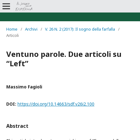
Home
/
Archivi
/
V. 26 N. 2 (2017): Il sogno della farfalla
/
Articoli
Ventuno parole. Due articoli su
“Left”
Massimo Fagioli
DOI:
https://doi.org/10.14663/sdf.v26i2.100
Abstract