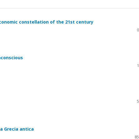
conomic constellation of the 21st century
0
nconscious
1
5
la Grecia antica
85