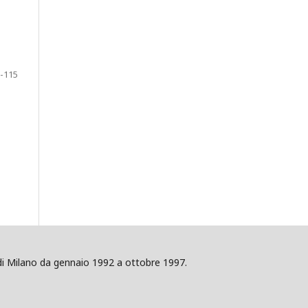
-115
ig di Milano da gennaio 1992 a ottobre 1997.