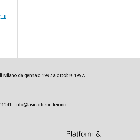
: Il
ig di Milano da gennaio 1992 a ottobre 1997.
01241 - info@lasinodoroedizioni.it