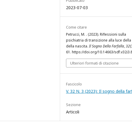
Pubblicato
2023-07-03
Come citare
Petrucci, M. . (2023). Riflessioni sulla
psichiatria di transizione alla luce della
della nascita.
Il Sogno Della Farfalla
,
32
(
61. https://doi.org/10.14663/sdf.v32i3.
Ulteriori formati di citazione
Fascicolo
V. 32 N. 3 (2023): Il sogno della far
Sezione
Articoli