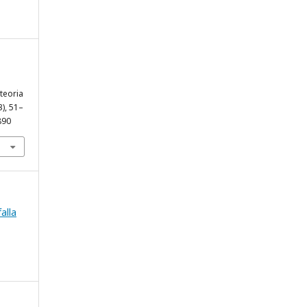
 teoria
3), 51–
890
falla