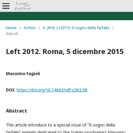
Home
/
Archivi
/
V. 26 N. 2 (2017): Il sogno della farfalla
/
Articoli
Left 2012. Roma, 5 dicembre 2015
Massimo Fagioli
DOI:
https://doi.org/10.14663/sdf.v26i2.98
Abstract
This article introduce to a special issue of “Il sogno della
farfalle” entirely dedicated to the Italian psychiatrist Massimo