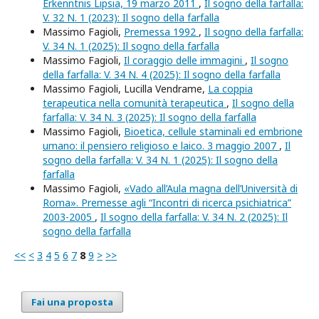
Erkenntnis Lipsia, 19 marzo 2011
,
Il sogno della farfalla:
V. 32 N. 1 (2023): Il sogno della farfalla
Massimo Fagioli,
Premessa 1992
,
Il sogno della farfalla:
V. 34 N. 1 (2025): Il sogno della farfalla
Massimo Fagioli,
Il coraggio delle immagini
,
Il sogno
della farfalla: V. 34 N. 4 (2025): Il sogno della farfalla
Massimo Fagioli, Lucilla Vendrame,
La coppia
terapeutica nella comunità terapeutica
,
Il sogno della
farfalla: V. 34 N. 3 (2025): Il sogno della farfalla
Massimo Fagioli,
Bioetica, cellule staminali ed embrione
umano: il pensiero religioso e laico. 3 maggio 2007
,
Il
sogno della farfalla: V. 34 N. 1 (2025): Il sogno della
farfalla
Massimo Fagioli,
«Vado all’Aula magna dell’Università di
Roma». Premesse agli “Incontri di ricerca psichiatrica”
2003-2005
,
Il sogno della farfalla: V. 34 N. 2 (2025): Il
sogno della farfalla
<<
<
3
4
5
6
7
8
9
>
>>
Fai una proposta