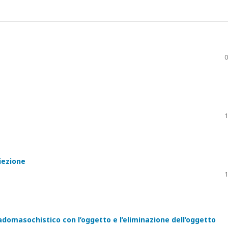
0
1
iezione
1
sadomasochistico con l’oggetto e l’eliminazione dell’oggetto