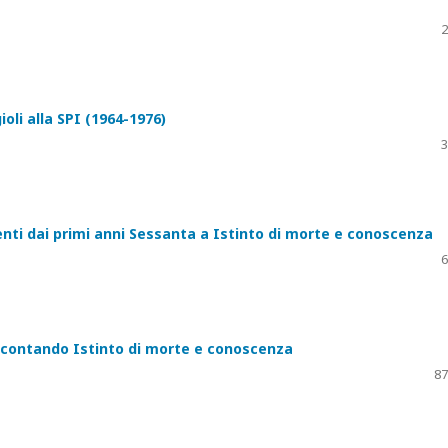
2
ioli alla SPI (1964-1976)
3
menti dai primi anni Sessanta a Istinto di morte e conoscenza
6
accontando Istinto di morte e conoscenza
87