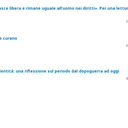
ce libera e rimane uguale all’uomo nei diritti». Per una lettu
5
he curano
6
ntità: una riflessione sul periodo dal dopoguerra ad oggi
8