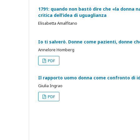
1791: quando non bastò dire che «la donna nas
critica dell’idea di uguaglianza
Elisabetta Amalfitano
Io ti salverò. Donne come pazienti, donne c
Annelore Homberg
PDF
Il rapporto uomo donna come confronto di ide
Giulia Ingrao
PDF