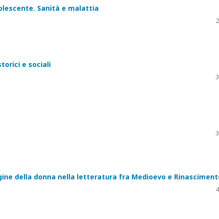
olescente. Sanità e malattia
2
orici e sociali
3
3
ine della donna nella letteratura fra Medioevo e Rinasciment
4