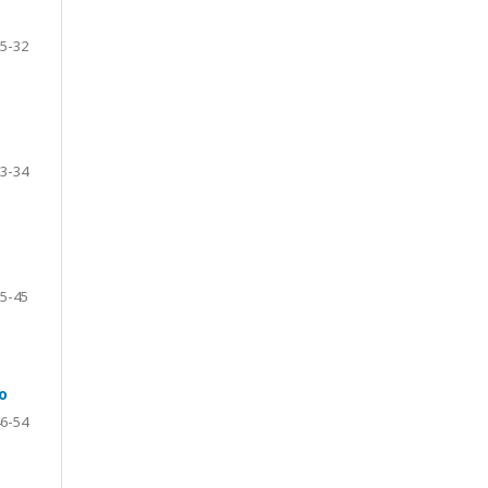
5-32
3-34
5-45
o
6-54