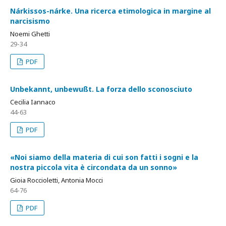
Nárkissos-nárke. Una ricerca etimologica in margine al
narcisismo
Noemi Ghetti
29-34
PDF
Unbekannt, unbewußt. La forza dello sconosciuto
Cecilia Iannaco
44-63
PDF
«Noi siamo della materia di cui son fatti i sogni e la
nostra piccola vita è circondata da un sonno»
Gioia Roccioletti, Antonia Mocci
64-76
PDF