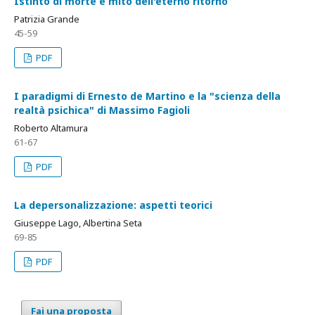
Istinto di morte e mito dell'eterno ritorno
Patrizia Grande
45-59
PDF
I paradigmi di Ernesto de Martino e la "scienza della
realtà psichica" di Massimo Fagioli
Roberto Altamura
61-67
PDF
La depersonalizzazione: aspetti teorici
Giuseppe Lago, Albertina Seta
69-85
PDF
Fai una proposta