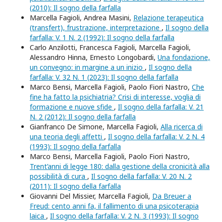
(2010): Il sogno della farfalla
Marcella Fagioli, Andrea Masini,
Relazione terapeutica
(transfert), frustrazione, interpretazione
,
Il sogno della
farfalla: V. 1 N. 2 (1992): Il sogno della farfalla
Carlo Anzilotti, Francesca Fagioli, Marcella Fagioli,
Alessandro Hinna, Ernesto Longobardi,
Una fondazione,
un convegno: in margine a un inizio
,
Il sogno della
farfalla: V. 32 N. 1 (2023): Il sogno della farfalla
Marco Bensi, Marcella Fagioli, Paolo Fiori Nastro,
Che
fine ha fatto la psichiatria? Crisi di interesse, voglia di
formazione e nuove sfide
,
Il sogno della farfalla: V. 21
N. 2 (2012): Il sogno della farfalla
Gianfranco De Simone, Marcella Fagioli,
Alla ricerca di
una teoria degli affetti
,
Il sogno della farfalla: V. 2 N. 4
(1993): Il sogno della farfalla
Marco Bensi, Marcella Fagioli, Paolo Fiori Nastro,
Trent’anni di legge 180: dalla gestione della cronicità alla
possibilità di cura
,
Il sogno della farfalla: V. 20 N. 2
(2011): Il sogno della farfalla
Giovanni Del Missier, Marcella Fagioli,
Da Breuer a
Freud: cento anni fa, il fallimento di una psicoterapia
laica
,
Il sogno della farfalla: V. 2 N. 3 (1993): Il sogno