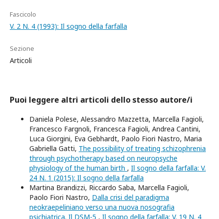
Fascicolo
V. 2 N. 4 (1993): Il sogno della farfalla
Sezione
Articoli
Puoi leggere altri articoli dello stesso autore/i
Daniela Polese, Alessandro Mazzetta, Marcella Fagioli,
Francesco Fargnoli, Francesca Fagioli, Andrea Cantini,
Luca Giorgini, Eva Gebhardt, Paolo Fiori Nastro, Maria
Gabriella Gatti,
The possibility of treating schizophrenia
through psychotherapy based on neuropsyche
physiology of the human birth
,
Il sogno della farfalla: V.
24 N. 1 (2015): Il sogno della farfalla
Martina Brandizzi, Riccardo Saba, Marcella Fagioli,
Paolo Fiori Nastro,
Dalla crisi del paradigma
neokraepeliniano verso una nuova nosografia
psichiatrica. Il DSM-5
,
Il sogno della farfalla: V. 19 N. 4