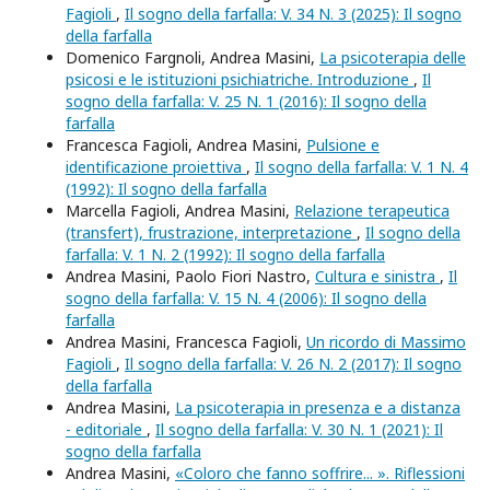
Fagioli
,
Il sogno della farfalla: V. 34 N. 3 (2025): Il sogno
della farfalla
Domenico Fargnoli, Andrea Masini,
La psicoterapia delle
psicosi e le istituzioni psichiatriche. Introduzione
,
Il
sogno della farfalla: V. 25 N. 1 (2016): Il sogno della
farfalla
Francesca Fagioli, Andrea Masini,
Pulsione e
identificazione proiettiva
,
Il sogno della farfalla: V. 1 N. 4
(1992): Il sogno della farfalla
Marcella Fagioli, Andrea Masini,
Relazione terapeutica
(transfert), frustrazione, interpretazione
,
Il sogno della
farfalla: V. 1 N. 2 (1992): Il sogno della farfalla
Andrea Masini, Paolo Fiori Nastro,
Cultura e sinistra
,
Il
sogno della farfalla: V. 15 N. 4 (2006): Il sogno della
farfalla
Andrea Masini, Francesca Fagioli,
Un ricordo di Massimo
Fagioli
,
Il sogno della farfalla: V. 26 N. 2 (2017): Il sogno
della farfalla
Andrea Masini,
La psicoterapia in presenza e a distanza
- editoriale
,
Il sogno della farfalla: V. 30 N. 1 (2021): Il
sogno della farfalla
Andrea Masini,
«Coloro che fanno soffrire... ». Riflessioni