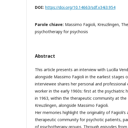
DOI:
https://doi.org/10.14663/sdf.v34i3.954
Parole chiave:
Massimo Fagioli, Kreuzlingen, Th
psychotherapy for psychosis
Abstract
This article presents an interview with Lucilla V
alongside Massimo Fagioli in the earliest stages of
interviewee shares her personal and professional 
worker in the early 1960s: first at the psychiatric h
in 1963, within the therapeutic community at the B
Kreuzlingen, alongside Massimo Fagioli.
Her memories highlight the originality of Fagioli’s
therapeutic community for psychotic patients, part
of psychotherapy groups. Through episodes from da