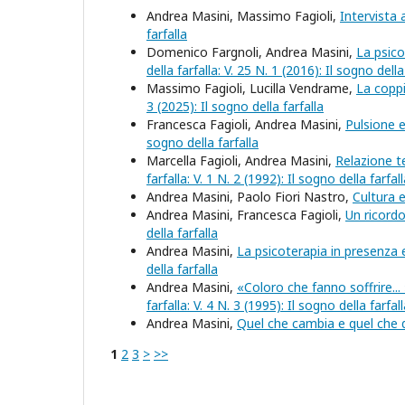
Andrea Masini, Massimo Fagioli,
Intervista
farfalla
Domenico Fargnoli, Andrea Masini,
La psico
della farfalla: V. 25 N. 1 (2016): Il sogno della
Massimo Fagioli, Lucilla Vendrame,
La copp
3 (2025): Il sogno della farfalla
Francesca Fagioli, Andrea Masini,
Pulsione e
sogno della farfalla
Marcella Fagioli, Andrea Masini,
Relazione t
farfalla: V. 1 N. 2 (1992): Il sogno della farfal
Andrea Masini, Paolo Fiori Nastro,
Cultura e
Andrea Masini, Francesca Fagioli,
Un ricord
della farfalla
Andrea Masini,
La psicoterapia in presenza e
della farfalla
Andrea Masini,
«Coloro che fanno soffrire... 
farfalla: V. 4 N. 3 (1995): Il sogno della farfal
Andrea Masini,
Quel che cambia e quel che
1
2
3
>
>>