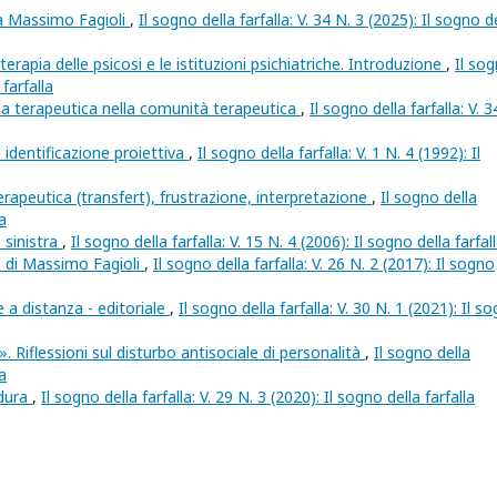
 a Massimo Fagioli
,
Il sogno della farfalla: V. 34 N. 3 (2025): Il sogno d
terapia delle psicosi e le istituzioni psichiatriche. Introduzione
,
Il so
 farfalla
ia terapeutica nella comunità terapeutica
,
Il sogno della farfalla: V. 3
 identificazione proiettiva
,
Il sogno della farfalla: V. 1 N. 4 (1992): Il
erapeutica (transfert), frustrazione, interpretazione
,
Il sogno della
la
 sinistra
,
Il sogno della farfalla: V. 15 N. 4 (2006): Il sogno della farfal
o di Massimo Fagioli
,
Il sogno della farfalla: V. 26 N. 2 (2017): Il sogno
 a distanza - editoriale
,
Il sogno della farfalla: V. 30 N. 1 (2021): Il s
». Riflessioni sul disturbo antisociale di personalità
,
Il sogno della
la
 dura
,
Il sogno della farfalla: V. 29 N. 3 (2020): Il sogno della farfalla