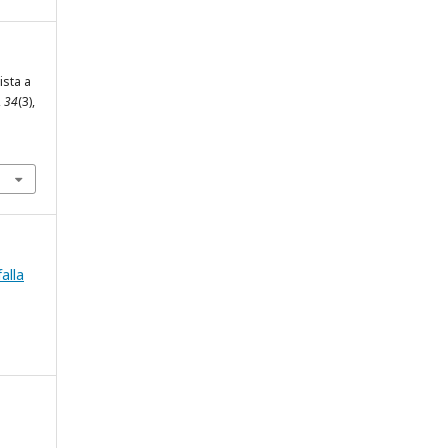
ista a
,
34
(3),
falla