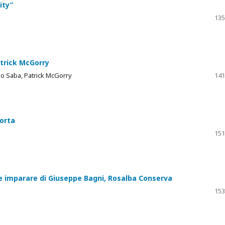
ity”
135
atrick McGorry
rdo Saba, Patrick McGorry
141
Porta
151
le imparare di Giuseppe Bagni, Rosalba Conserva
153