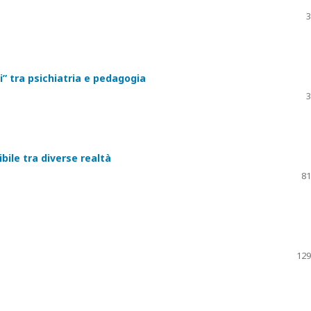
3
li” tra psichiatria e pedagogia
3
bile tra diverse realtà
81
129