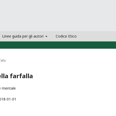
Linee guida per gli autori
Codice Etico
falla
lla farfalla
e mentale
018-01-01