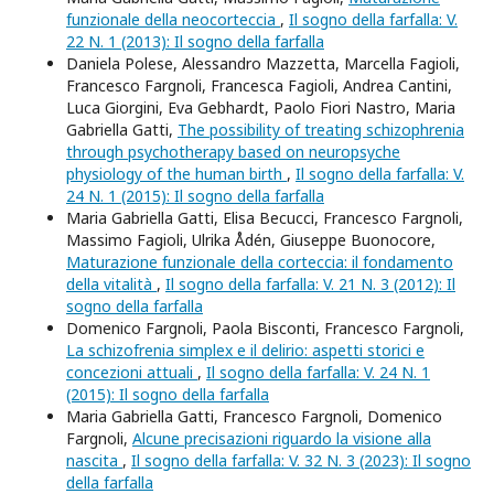
funzionale della neocorteccia
,
Il sogno della farfalla: V.
22 N. 1 (2013): Il sogno della farfalla
Daniela Polese, Alessandro Mazzetta, Marcella Fagioli,
Francesco Fargnoli, Francesca Fagioli, Andrea Cantini,
Luca Giorgini, Eva Gebhardt, Paolo Fiori Nastro, Maria
Gabriella Gatti,
The possibility of treating schizophrenia
through psychotherapy based on neuropsyche
physiology of the human birth
,
Il sogno della farfalla: V.
24 N. 1 (2015): Il sogno della farfalla
Maria Gabriella Gatti, Elisa Becucci, Francesco Fargnoli,
Massimo Fagioli, Ulrika Ådén, Giuseppe Buonocore,
Maturazione funzionale della corteccia: il fondamento
della vitalità
,
Il sogno della farfalla: V. 21 N. 3 (2012): Il
sogno della farfalla
Domenico Fargnoli, Paola Bisconti, Francesco Fargnoli,
La schizofrenia simplex e il delirio: aspetti storici e
concezioni attuali
,
Il sogno della farfalla: V. 24 N. 1
(2015): Il sogno della farfalla
Maria Gabriella Gatti, Francesco Fargnoli, Domenico
Fargnoli,
Alcune precisazioni riguardo la visione alla
nascita
,
Il sogno della farfalla: V. 32 N. 3 (2023): Il sogno
della farfalla