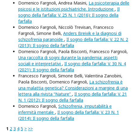
Domenico Fargnoli, Andrea Masini,
La psicoterapia delle
psicosi e le istituzioni psichiatriche. Introduzione
,
Il
sogno della farfalla: V. 25 N. 1 (2016): Il sogno della
farfalla
Domenico Fargnoli, Niccolò Trevisan, Francesco
Fargnoli, Simone Belli,
Anders Breivik e la diagnosi di
schizofrenia paranoide
,
Il sogno della farfalla: V. 22 N. 2
(2013): Il sogno della farfalla
Domenico Fargnoli, Paola Bisconti, Francesco Fargnoli,
Una raccolta di sogni durante la pandemia: aspetti
sociali e interpretativi
,
Il sogno della farfalla: V. 30 N. 4
(2021): Il sogno della farfalla
Francesco Fargnoli, Simone Belli, Valentina Zanobini,
Paola Bisconti, Domenico Fargnoli,
La schizofrenia è
una malattia genetica? Considerazioni a margine di una
lettera alla rivista “Nature”
,
Il sogno della farfalla: V. 21
N. 1 (2012): Il sogno della farfalla
Domenico Fargnoli,
Schizofrenia, imputabilità e
infermità mentale
,
Il sogno della farfalla: V. 23 N. 1
(2014): Il sogno della farfalla
1
2
3
4
5
>
>>