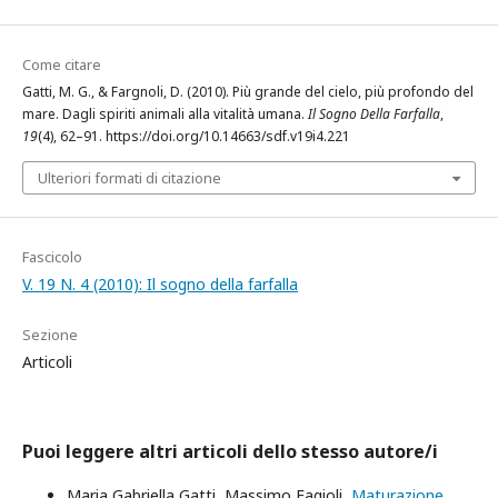
Come citare
Gatti, M. G., & Fargnoli, D. (2010). Più grande del cielo, più profondo del
mare. Dagli spiriti animali alla vitalità umana.
Il Sogno Della Farfalla
,
19
(4), 62–91. https://doi.org/10.14663/sdf.v19i4.221
Ulteriori formati di citazione
Fascicolo
V. 19 N. 4 (2010): Il sogno della farfalla
Sezione
Articoli
Puoi leggere altri articoli dello stesso autore/i
Maria Gabriella Gatti, Massimo Fagioli,
Maturazione