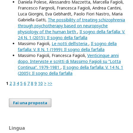
Daniela Polese, Alessandro Mazzetta, Marcella Fagioli,
Francesco Fargnoli, Francesca Fagioli, Andrea Cantini,
Luca Giorgini, Eva Gebhardt, Paolo Fiori Nastro, Maria
Gabriella Gatti,
The possibility of treating schizophrenia
through psychotherapy based on neuropsyche
physiology of the human birth
,
Il sogno della farfalla: V.
24 N. 1 (2015): Il sogno della farfalla
Massimo Fagioli,
Le notti dell’isteria
,
Il sogno della
farfalla: V. 8 N. 1 (1999): Il sogno della farfalla
Massimo Fagioli, Francesca Fagioli,
Venticinque anni
dopo. Interviste e scritti di Massimo Fagioli su “Lotta
Continua”. 1979-1981
,
Il sogno della farfalla: V. 14 N. 1
(2005): Il sogno della farfalla
1
2
3
4
5
6
7
8
9
10
>
>>
Fai una proposta
Lingua