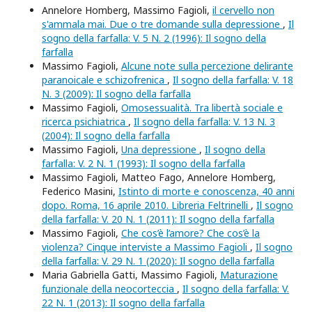
Annelore Homberg, Massimo Fagioli,
il cervello non
s'ammala mai. Due o tre domande sulla depressione
,
Il
sogno della farfalla: V. 5 N. 2 (1996): Il sogno della
farfalla
Massimo Fagioli,
Alcune note sulla percezione delirante
paranoicale e schizofrenica
,
Il sogno della farfalla: V. 18
N. 3 (2009): Il sogno della farfalla
Massimo Fagioli,
Omosessualità. Tra libertà sociale e
ricerca psichiatrica
,
Il sogno della farfalla: V. 13 N. 3
(2004): Il sogno della farfalla
Massimo Fagioli,
Una depressione
,
Il sogno della
farfalla: V. 2 N. 1 (1993): Il sogno della farfalla
Massimo Fagioli, Matteo Fago, Annelore Homberg,
Federico Masini,
Istinto di morte e conoscenza, 40 anni
dopo. Roma, 16 aprile 2010. Libreria Feltrinelli
,
Il sogno
della farfalla: V. 20 N. 1 (2011): Il sogno della farfalla
Massimo Fagioli,
Che cos’è l’amore? Che cos’è la
violenza? Cinque interviste a Massimo Fagioli
,
Il sogno
della farfalla: V. 29 N. 1 (2020): Il sogno della farfalla
Maria Gabriella Gatti, Massimo Fagioli,
Maturazione
funzionale della neocorteccia
,
Il sogno della farfalla: V.
22 N. 1 (2013): Il sogno della farfalla