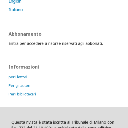
English
Italiano
Abbonamento
Entra per accedere a risorse riservati agli abbonati.
Informazioni
per i lettori
Per gli autori
Per i bibliotecari
Questa rivista è stata iscritta al Tribunale di Milano con
il n. 733 del 31.10.1991 e pubblicata dalla casa editrice