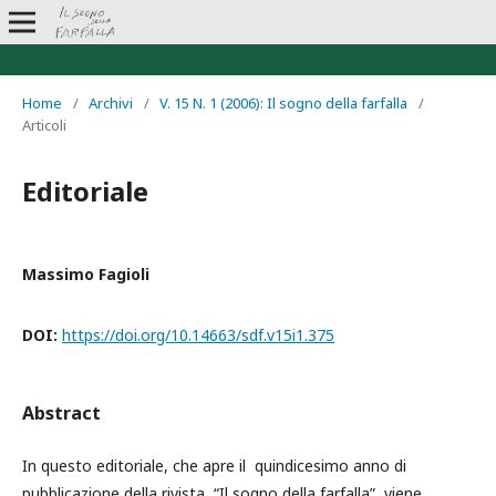
Home
/
Archivi
/
V. 15 N. 1 (2006): Il sogno della farfalla
/
Articoli
Editoriale
Massimo Fagioli
DOI:
https://doi.org/10.14663/sdf.v15i1.375
Abstract
In questo editoriale, che apre il quindicesimo anno di
pubblicazione della rivista “Il sogno della farfalla”, viene