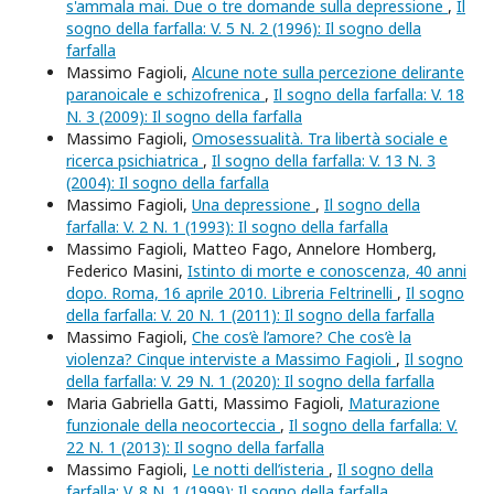
s'ammala mai. Due o tre domande sulla depressione
,
Il
sogno della farfalla: V. 5 N. 2 (1996): Il sogno della
farfalla
Massimo Fagioli,
Alcune note sulla percezione delirante
paranoicale e schizofrenica
,
Il sogno della farfalla: V. 18
N. 3 (2009): Il sogno della farfalla
Massimo Fagioli,
Omosessualità. Tra libertà sociale e
ricerca psichiatrica
,
Il sogno della farfalla: V. 13 N. 3
(2004): Il sogno della farfalla
Massimo Fagioli,
Una depressione
,
Il sogno della
farfalla: V. 2 N. 1 (1993): Il sogno della farfalla
Massimo Fagioli, Matteo Fago, Annelore Homberg,
Federico Masini,
Istinto di morte e conoscenza, 40 anni
dopo. Roma, 16 aprile 2010. Libreria Feltrinelli
,
Il sogno
della farfalla: V. 20 N. 1 (2011): Il sogno della farfalla
Massimo Fagioli,
Che cos’è l’amore? Che cos’è la
violenza? Cinque interviste a Massimo Fagioli
,
Il sogno
della farfalla: V. 29 N. 1 (2020): Il sogno della farfalla
Maria Gabriella Gatti, Massimo Fagioli,
Maturazione
funzionale della neocorteccia
,
Il sogno della farfalla: V.
22 N. 1 (2013): Il sogno della farfalla
Massimo Fagioli,
Le notti dell’isteria
,
Il sogno della
farfalla: V. 8 N. 1 (1999): Il sogno della farfalla