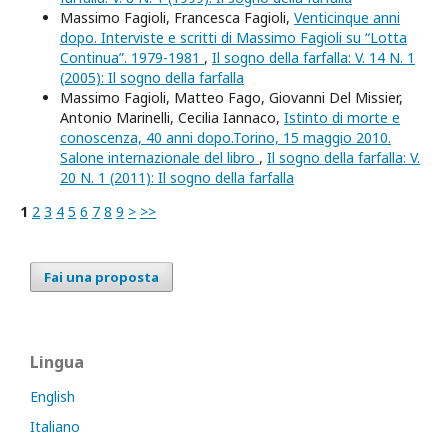
Massimo Fagioli, Francesca Fagioli,
Venticinque anni
dopo. Interviste e scritti di Massimo Fagioli su “Lotta
Continua”. 1979-1981
,
Il sogno della farfalla: V. 14 N. 1
(2005): Il sogno della farfalla
Massimo Fagioli, Matteo Fago, Giovanni Del Missier,
Antonio Marinelli, Cecilia Iannaco,
Istinto di morte e
conoscenza, 40 anni dopo.Torino, 15 maggio 2010.
Salone internazionale del libro
,
Il sogno della farfalla: V.
20 N. 1 (2011): Il sogno della farfalla
1
2
3
4
5
6
7
8
9
>
>>
Fai una proposta
Lingua
English
Italiano