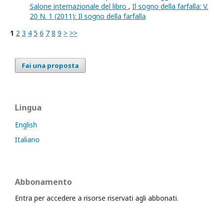
Salone internazionale del libro
,
Il sogno della farfalla: V.
20 N. 1 (2011): Il sogno della farfalla
1
2
3
4
5
6
7
8
9
>
>>
Fai una proposta
Lingua
English
Italiano
Abbonamento
Entra per accedere a risorse riservati agli abbonati.