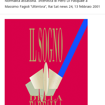
Normalità assassina. Intervista di Piero Di Pasquale a
Massimo Fagioli “Ultim’ora”, Rai Sat news 24, 13 febbraio 2001