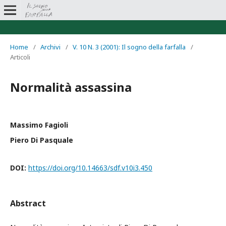
Home
/
Archivi
/
V. 10 N. 3 (2001): Il sogno della farfalla
/
Articoli
Normalità assassina
Massimo Fagioli
Piero Di Pasquale
DOI:
https://doi.org/10.14663/sdf.v10i3.450
Abstract