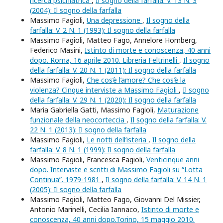
ricerca psichiatrica
,
Il sogno della farfalla: V. 13 N. 3
(2004): Il sogno della farfalla
Massimo Fagioli,
Una depressione
,
Il sogno della
farfalla: V. 2 N. 1 (1993): Il sogno della farfalla
Massimo Fagioli, Matteo Fago, Annelore Homberg,
Federico Masini,
Istinto di morte e conoscenza, 40 anni
dopo. Roma, 16 aprile 2010. Libreria Feltrinelli
,
Il sogno
della farfalla: V. 20 N. 1 (2011): Il sogno della farfalla
Massimo Fagioli,
Che cos’è l’amore? Che cos’è la
violenza? Cinque interviste a Massimo Fagioli
,
Il sogno
della farfalla: V. 29 N. 1 (2020): Il sogno della farfalla
Maria Gabriella Gatti, Massimo Fagioli,
Maturazione
funzionale della neocorteccia
,
Il sogno della farfalla: V.
22 N. 1 (2013): Il sogno della farfalla
Massimo Fagioli,
Le notti dell’isteria
,
Il sogno della
farfalla: V. 8 N. 1 (1999): Il sogno della farfalla
Massimo Fagioli, Francesca Fagioli,
Venticinque anni
dopo. Interviste e scritti di Massimo Fagioli su “Lotta
Continua”. 1979-1981
,
Il sogno della farfalla: V. 14 N. 1
(2005): Il sogno della farfalla
Massimo Fagioli, Matteo Fago, Giovanni Del Missier,
Antonio Marinelli, Cecilia Iannaco,
Istinto di morte e
conoscenza, 40 anni dopo.Torino, 15 maggio 2010.