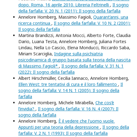
dopo. Roma, 16 aprile 2010. Libreria Feltrinelli
,
Il sogno
della farfalla: V. 20 N. 1 (2011): Il sogno della farfalla
Annelore Homberg, Massimo Fagioli,
Quarant’anni, una
ricerca continua
,
Il sogno della farfalla: V. 10 N. 2 (2001):
Il sogno della farfalla
Martina Brandizzi, Antonia Mocci, Alberto Forte, Claudia
Dario, Luana Testa, Annelore Homberg, Juliana Fortes
Lindau, Nella Lo Cascio, Elena Monducci, Riccardo Saba,
Miriam Scarciglia,
Indagine sulla psichiatria
psicodinamica di gruppo basata sulla teoria della nascita
di Massimo Fagioli*
,
Il sogno della farfalla: V. 31 N. 1
(2022): Il sogno della farfalla
Albert Hirschmüller, Cecilia Iannaco, Annelore Homberg,
Ellen West: tre tentativi di cura e il loro fallimento
,
Il
sogno della farfalla: V. 14 N. 1 (2005): Il sogno della
farfalla
Annelore Homberg, Michele Mirabella,
Che cos’è
l’invidia?
,
Il sogno della farfalla: V. 16 N. 4 (2007): Il
sogno della farfalla
Annelore Homberg,
È il vedere che l'uomo vuole.
Appunti per una teoria della depressione
,
Il sogno della
farfalla: V. 2 N. 1 (1993): Il sogno della farfalla