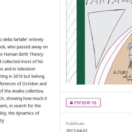
 della farfalle” entirely
gioli, who passed away on
the Human Birth Theory
d collected most of his
s and in television
rting in 2010 but belong
onferences of October and
the Analisi collettiva.
arch, showing how much it
PDF
(EUR 10)
ment, in search for the
lity, the dynamics of
ty.
Pubblicato
2017-04-01