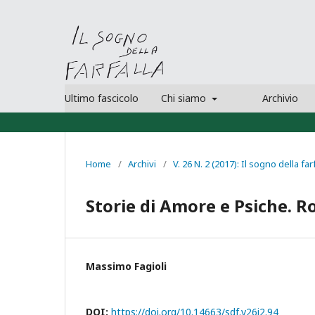
Ultimo fascicolo
Chi siamo
Archivio
Home
/
Archivi
/
V. 26 N. 2 (2017): Il sogno della far
Storie di Amore e Psiche. 
Massimo Fagioli
DOI:
https://doi.org/10.14663/sdf.v26i2.94