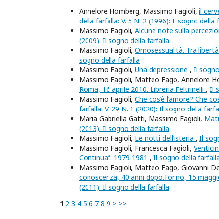
Annelore Homberg, Massimo Fagioli,
il cer
della farfalla: V. 5 N. 2 (1996): Il sogno della f
Massimo Fagioli,
Alcune note sulla percezio
(2009): Il sogno della farfalla
Massimo Fagioli,
Omosessualità. Tra libertà 
sogno della farfalla
Massimo Fagioli,
Una depressione
,
Il sogno
Massimo Fagioli, Matteo Fago, Annelore H
Roma, 16 aprile 2010. Libreria Feltrinelli
,
Il 
Massimo Fagioli,
Che cos’è l’amore? Che cos
farfalla: V. 29 N. 1 (2020): Il sogno della farfa
Maria Gabriella Gatti, Massimo Fagioli,
Matu
(2013): Il sogno della farfalla
Massimo Fagioli,
Le notti dell’isteria
,
Il sog
Massimo Fagioli, Francesca Fagioli,
Venticin
Continua”. 1979-1981
,
Il sogno della farfall
Massimo Fagioli, Matteo Fago, Giovanni Del 
conoscenza, 40 anni dopo.Torino, 15 maggio
(2011): Il sogno della farfalla
1
2
3
4
5
6
7
8
9
>
>>