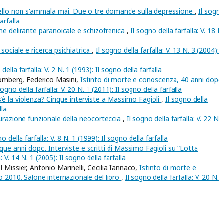
vello non s'ammala mai. Due o tre domande sulla depressione
,
Il sog
arfalla
ne delirante paranoicale e schizofrenica
,
Il sogno della farfalla: V. 18 
sociale e ricerca psichiatrica
,
Il sogno della farfalla: V. 13 N. 3 (2004): 
 della farfalla: V. 2 N. 1 (1993): Il sogno della farfalla
omberg, Federico Masini,
Istinto di morte e conoscenza, 40 anni dop
sogno della farfalla: V. 20 N. 1 (2011): Il sogno della farfalla
’è la violenza? Cinque interviste a Massimo Fagioli
,
Il sogno della
lla
razione funzionale della neocorteccia
,
Il sogno della farfalla: V. 22 N
no della farfalla: V. 8 N. 1 (1999): Il sogno della farfalla
que anni dopo. Interviste e scritti di Massimo Fagioli su “Lotta
a: V. 14 N. 1 (2005): Il sogno della farfalla
Missier, Antonio Marinelli, Cecilia Iannaco,
Istinto di morte e
 2010. Salone internazionale del libro
,
Il sogno della farfalla: V. 20 N.