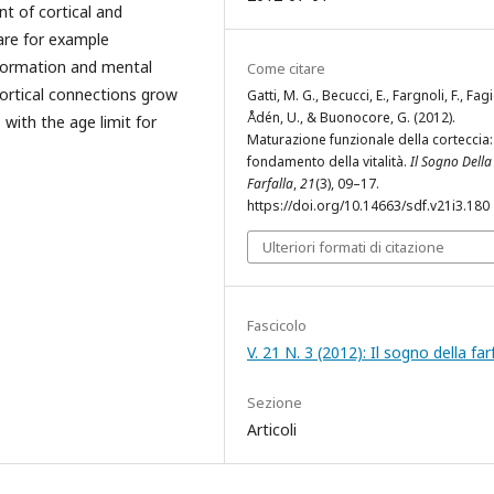
t of cortical and
are for example
nformation and mental
Come citare
cortical connections grow
Gatti, M. G., Becucci, E., Fargnoli, F., Fagi
Ådén, U., & Buonocore, G. (2012).
with the age limit for
Maturazione funzionale della corteccia: 
fondamento della vitalità.
Il Sogno Della
Farfalla
,
21
(3), 09–17.
https://doi.org/10.14663/sdf.v21i3.180
Ulteriori formati di citazione
Fascicolo
V. 21 N. 3 (2012): Il sogno della far
Sezione
Articoli