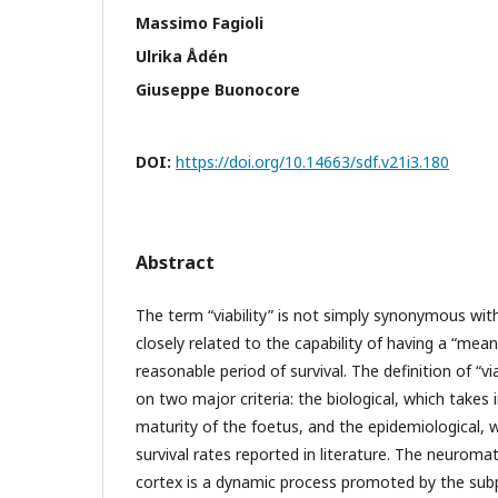
Massimo Fagioli
Ulrika Ådén
Giuseppe Buonocore
DOI:
https://doi.org/10.14663/sdf.v21i3.180
Abstract
The term “viability” is not simply synonymous with 
closely related to the capability of having a “meani
reasonable period of survival. The definition of “via
on two major criteria: the biological, which takes
maturity of the foetus, and the epidemiological, 
survival rates reported in literature. The neuroma
cortex is a dynamic process promoted by the subp