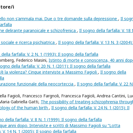
utore/i
vello non s'ammala mai. Due o tre domande sulla depressione
,
Il sog
arfalla
ne delirante paranoicale e schizofrenica
,
Il sogno della farfalla: V. 18 
sociale e ricerca psichiatrica
,
Il sogno della farfalla: V. 13 N. 3 (2004): 
 della farfalla: V. 2 N. 1 (1993): Il sogno della farfalla
omberg, Federico Masini,
Istinto di morte e conoscenza, 40 anni dop
sogno della farfalla: V. 20 N. 1 (2011): Il sogno della farfalla
’è la violenza? Cinque interviste a Massimo Fagioli
,
Il sogno della
lla
razione funzionale della neocorteccia
,
Il sogno della farfalla: V. 22 N
la Fagioli, Francesco Fargnoli, Francesca Fagioli, Andrea Cantini, Lu
Maria Gabriella Gatti,
The possibility of treating schizophrenia throug
ology of the human birth
,
Il sogno della farfalla: V. 24 N. 1 (2015): Il
no della farfalla: V. 8 N. 1 (1999): Il sogno della farfalla
que anni dopo. Interviste e scritti di Massimo Fagioli su “Lotta
a: V. 14 N. 1 (2005): Il sogno della farfalla