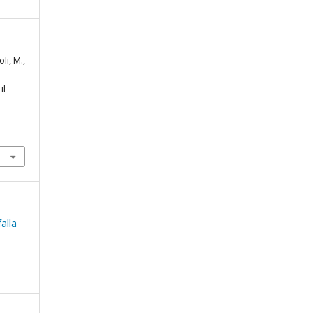
oli, M.,
il
falla