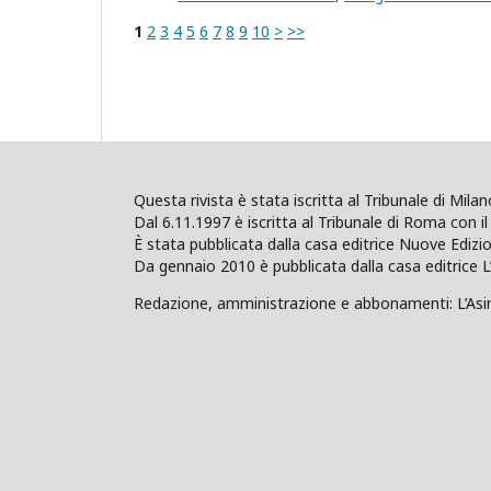
1
2
3
4
5
6
7
8
9
10
>
>>
Questa rivista è stata iscritta al Tribunale di Mil
Dal 6.11.1997 è iscritta al Tribunale di Roma con il 
È stata pubblicata dalla casa editrice Nuove Edi
Da gennaio 2010 è pubblicata dalla casa editrice L
Redazione, amministrazione e abbonamenti: L’Asino