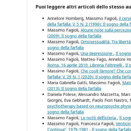
Puoi leggere altri articoli dello stesso a
Annelore Homberg, Massimo Fagioli,
il cer
della farfalla: V. 5 N. 2 (1996): Il sogno della f
Massimo Fagioli,
Alcune note sulla percezio
(2009): Il sogno della farfalla
Massimo Fagioli,
Omosessualità. Tra libertà 
sogno della farfalla
Massimo Fagioli,
Una depressione
,
Il sogno
Massimo Fagioli, Matteo Fago, Annelore H
Roma, 16 aprile 2010. Libreria Feltrinelli
,
Il 
Massimo Fagioli,
Che cos’è l’amore? Che cos
farfalla: V. 29 N. 1 (2020): Il sogno della farfa
Maria Gabriella Gatti, Massimo Fagioli,
Matu
(2013): Il sogno della farfalla
Daniela Polese, Alessandro Mazzetta, Marcel
Giorgini, Eva Gebhardt, Paolo Fiori Nastro, 
psychotherapy based on neuropsyche physi
sogno della farfalla
Massimo Fagioli,
Le notti dell’isteria
,
Il sog
Massimo Fagioli, Francesca Fagioli,
Venticin
Continua”. 1979-1981
,
Il sogno della farfall