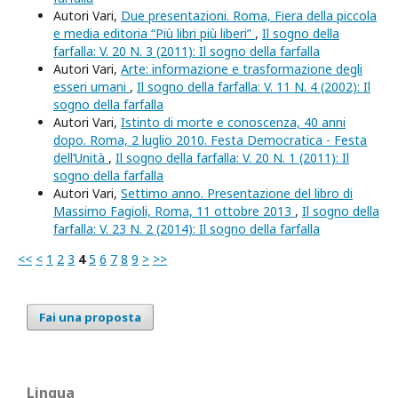
Autori Vari,
Due presentazioni. Roma, Fiera della piccola
e media editoria “Più libri più liberi”
,
Il sogno della
farfalla: V. 20 N. 3 (2011): Il sogno della farfalla
Autori Vari,
Arte: informazione e trasformazione degli
esseri umani
,
Il sogno della farfalla: V. 11 N. 4 (2002): Il
sogno della farfalla
Autori Vari,
Istinto di morte e conoscenza, 40 anni
dopo. Roma, 2 luglio 2010. Festa Democratica - Festa
dell’Unità
,
Il sogno della farfalla: V. 20 N. 1 (2011): Il
sogno della farfalla
Autori Vari,
Settimo anno. Presentazione del libro di
Massimo Fagioli, Roma, 11 ottobre 2013
,
Il sogno della
farfalla: V. 23 N. 2 (2014): Il sogno della farfalla
<<
<
1
2
3
4
5
6
7
8
9
>
>>
Fai una proposta
Lingua