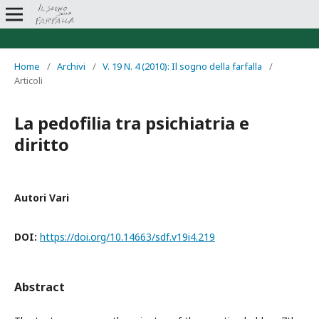
Home
/
Archivi
/
V. 19 N. 4 (2010): Il sogno della farfalla
/
Articoli
La pedofilia tra psichiatria e
diritto
Autori Vari
DOI:
https://doi.org/10.14663/sdf.v19i4.219
Abstract