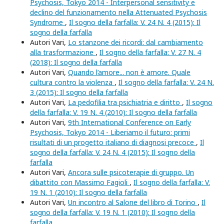
Psychosis, Tokyo 2014 - Interpersonal sensitivity e
declino del funzionamento nella Attenuated Psychosis
Syndrome
,
Il sogno della farfalla: V. 24 N. 4 (2015): Il
sogno della farfalla
Autori Vari,
Lo stanzone dei ricordi: dal cambiamento
alla trasformazione
,
Il sogno della farfalla: V. 27 N. 4
(2018): Il sogno della farfalla
Autori Vari,
Quando l’amore... non è amore. Quale
cultura contro la violenza
,
Il sogno della farfalla: V. 24 N.
3 (2015): Il sogno della farfalla
Autori Vari,
La pedofilia tra psichiatria e diritto
,
Il sogno
della farfalla: V. 19 N. 4 (2010): Il sogno della farfalla
Autori Vari,
9th International Conference on Early
Psychosis, Tokyo 2014 - Liberiamo il futuro: primi
risultati di un progetto italiano di diagnosi precoce
,
Il
sogno della farfalla: V. 24 N. 4 (2015): Il sogno della
farfalla
Autori Vari,
Ancora sulle psicoterapie di gruppo. Un
dibattito con Massimo Fagioli
,
Il sogno della farfalla: V.
19 N. 1 (2010): Il sogno della farfalla
Autori Vari,
Un incontro al Salone del libro di Torino
,
Il
sogno della farfalla: V. 19 N. 1 (2010): Il sogno della
farfalla