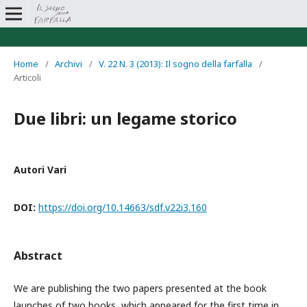
Home
/
Archivi
/
V. 22 N. 3 (2013): Il sogno della farfalla
/
Articoli
Due libri: un legame storico
Autori Vari
DOI:
https://doi.org/10.14663/sdf.v22i3.160
Abstract
We are publishing the two papers presented at the book
launches of two books, which appeared for the first time in