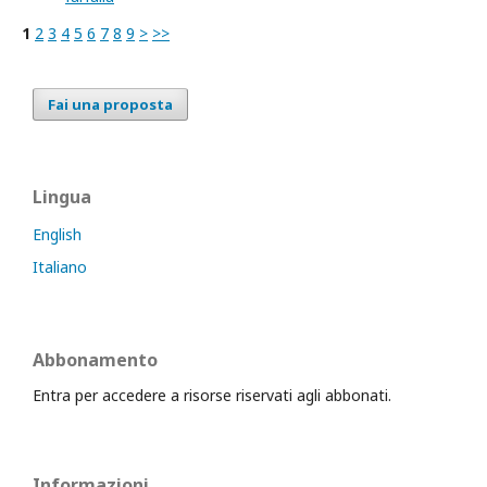
1
2
3
4
5
6
7
8
9
>
>>
Fai una proposta
Lingua
English
Italiano
Abbonamento
Entra per accedere a risorse riservati agli abbonati.
Informazioni