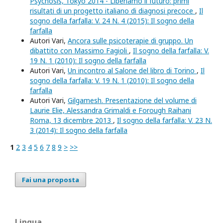
Psychosis, Tokyo 2014 - Liberiamo il futuro: primi
risultati di un progetto italiano di diagnosi precoce
,
Il
sogno della farfalla: V. 24 N. 4 (2015): Il sogno della
farfalla
Autori Vari,
Ancora sulle psicoterapie di gruppo. Un
dibattito con Massimo Fagioli
,
Il sogno della farfalla: V.
19 N. 1 (2010): Il sogno della farfalla
Autori Vari,
Un incontro al Salone del libro di Torino
,
Il
sogno della farfalla: V. 19 N. 1 (2010): Il sogno della
farfalla
Autori Vari,
Gilgamesh. Presentazione del volume di
Laurie Elie, Alessandra Grimaldi e Forough Raihani
Roma, 13 dicembre 2013
,
Il sogno della farfalla: V. 23 N.
3 (2014): Il sogno della farfalla
1
2
3
4
5
6
7
8
9
>
>>
Fai una proposta
Lingua