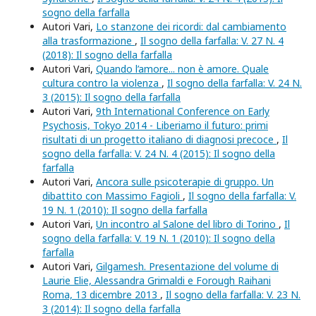
sogno della farfalla
Autori Vari,
Lo stanzone dei ricordi: dal cambiamento
alla trasformazione
,
Il sogno della farfalla: V. 27 N. 4
(2018): Il sogno della farfalla
Autori Vari,
Quando l’amore... non è amore. Quale
cultura contro la violenza
,
Il sogno della farfalla: V. 24 N.
3 (2015): Il sogno della farfalla
Autori Vari,
9th International Conference on Early
Psychosis, Tokyo 2014 - Liberiamo il futuro: primi
risultati di un progetto italiano di diagnosi precoce
,
Il
sogno della farfalla: V. 24 N. 4 (2015): Il sogno della
farfalla
Autori Vari,
Ancora sulle psicoterapie di gruppo. Un
dibattito con Massimo Fagioli
,
Il sogno della farfalla: V.
19 N. 1 (2010): Il sogno della farfalla
Autori Vari,
Un incontro al Salone del libro di Torino
,
Il
sogno della farfalla: V. 19 N. 1 (2010): Il sogno della
farfalla
Autori Vari,
Gilgamesh. Presentazione del volume di
Laurie Elie, Alessandra Grimaldi e Forough Raihani
Roma, 13 dicembre 2013
,
Il sogno della farfalla: V. 23 N.
3 (2014): Il sogno della farfalla