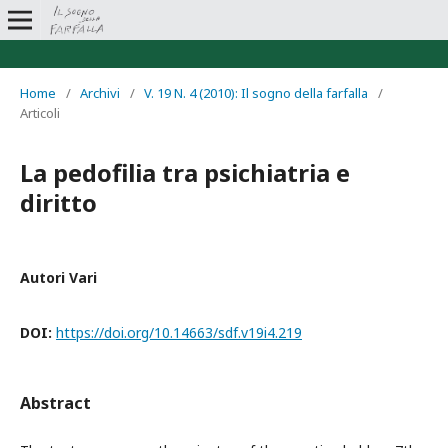
Home
/
Archivi
/
V. 19 N. 4 (2010): Il sogno della farfalla
/
Articoli
La pedofilia tra psichiatria e
diritto
Autori Vari
DOI:
https://doi.org/10.14663/sdf.v19i4.219
Abstract