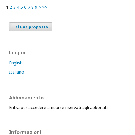
1
2
3
4
5
6
7
8
9
>
>>
Fai una proposta
Lingua
English
Italiano
Abbonamento
Entra per accedere a risorse riservati agli abbonati.
Informazioni