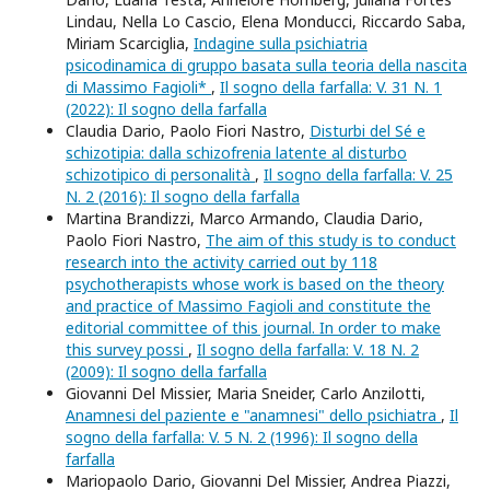
Lindau, Nella Lo Cascio, Elena Monducci, Riccardo Saba,
Miriam Scarciglia,
Indagine sulla psichiatria
psicodinamica di gruppo basata sulla teoria della nascita
di Massimo Fagioli*
,
Il sogno della farfalla: V. 31 N. 1
(2022): Il sogno della farfalla
Claudia Dario, Paolo Fiori Nastro,
Disturbi del Sé e
schizotipia: dalla schizofrenia latente al disturbo
schizotipico di personalità
,
Il sogno della farfalla: V. 25
N. 2 (2016): Il sogno della farfalla
Martina Brandizzi, Marco Armando, Claudia Dario,
Paolo Fiori Nastro,
The aim of this study is to conduct
research into the activity carried out by 118
psychotherapists whose work is based on the theory
and practice of Massimo Fagioli and constitute the
editorial committee of this journal. In order to make
this survey possi
,
Il sogno della farfalla: V. 18 N. 2
(2009): Il sogno della farfalla
Giovanni Del Missier, Maria Sneider, Carlo Anzilotti,
Anamnesi del paziente e "anamnesi" dello psichiatra
,
Il
sogno della farfalla: V. 5 N. 2 (1996): Il sogno della
farfalla
Mariopaolo Dario, Giovanni Del Missier, Andrea Piazzi,