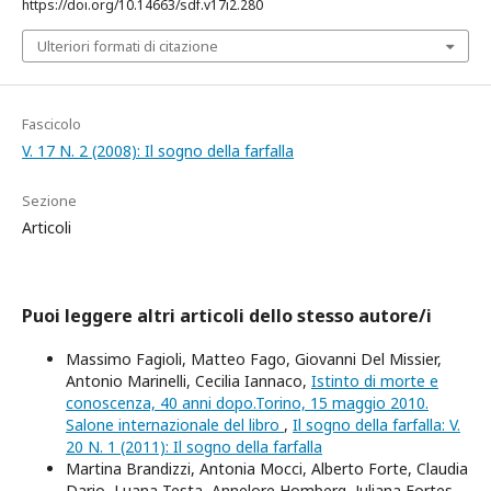
https://doi.org/10.14663/sdf.v17i2.280
Ulteriori formati di citazione
Fascicolo
V. 17 N. 2 (2008): Il sogno della farfalla
Sezione
Articoli
Puoi leggere altri articoli dello stesso autore/i
Massimo Fagioli, Matteo Fago, Giovanni Del Missier,
Antonio Marinelli, Cecilia Iannaco,
Istinto di morte e
conoscenza, 40 anni dopo.Torino, 15 maggio 2010.
Salone internazionale del libro
,
Il sogno della farfalla: V.
20 N. 1 (2011): Il sogno della farfalla
Martina Brandizzi, Antonia Mocci, Alberto Forte, Claudia
Dario, Luana Testa, Annelore Homberg, Juliana Fortes