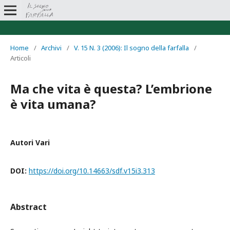
Home
/
Archivi
/
V. 15 N. 3 (2006): Il sogno della farfalla
/
Articoli
Ma che vita è questa? L’embrione
è vita umana?
Autori Vari
DOI:
https://doi.org/10.14663/sdf.v15i3.313
Abstract