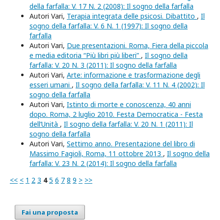
della farfalla: V. 17 N. 2 (2008): Il sogno della farfalla
Autori Vari,
Terapia integrata delle psicosi. Dibattito
,
Il
sogno della farfalla: V. 6 N. 1 (1997): Il sogno della
farfalla
Autori Vari,
Due presentazioni. Roma, Fiera della piccola
e media editoria “Più libri più liberi”
,
Il sogno della
farfalla: V. 20 N. 3 (2011): Il sogno della farfalla
Autori Vari,
Arte: informazione e trasformazione degli
esseri umani
,
Il sogno della farfalla: V. 11 N. 4 (2002): Il
sogno della farfalla
Autori Vari,
Istinto di morte e conoscenza, 40 anni
dopo. Roma, 2 luglio 2010. Festa Democratica - Festa
dell’Unità
,
Il sogno della farfalla: V. 20 N. 1 (2011): Il
sogno della farfalla
Autori Vari,
Settimo anno. Presentazione del libro di
Massimo Fagioli, Roma, 11 ottobre 2013
,
Il sogno della
farfalla: V. 23 N. 2 (2014): Il sogno della farfalla
<<
<
1
2
3
4
5
6
7
8
9
>
>>
Fai una proposta