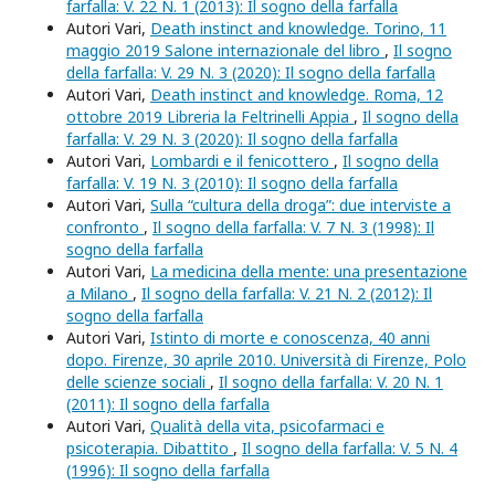
farfalla: V. 22 N. 1 (2013): Il sogno della farfalla
Autori Vari,
Death instinct and knowledge. Torino, 11
maggio 2019 Salone internazionale del libro
,
Il sogno
della farfalla: V. 29 N. 3 (2020): Il sogno della farfalla
Autori Vari,
Death instinct and knowledge. Roma, 12
ottobre 2019 Libreria la Feltrinelli Appia
,
Il sogno della
farfalla: V. 29 N. 3 (2020): Il sogno della farfalla
Autori Vari,
Lombardi e il fenicottero
,
Il sogno della
farfalla: V. 19 N. 3 (2010): Il sogno della farfalla
Autori Vari,
Sulla “cultura della droga”: due interviste a
confronto
,
Il sogno della farfalla: V. 7 N. 3 (1998): Il
sogno della farfalla
Autori Vari,
La medicina della mente: una presentazione
a Milano
,
Il sogno della farfalla: V. 21 N. 2 (2012): Il
sogno della farfalla
Autori Vari,
Istinto di morte e conoscenza, 40 anni
dopo. Firenze, 30 aprile 2010. Università di Firenze, Polo
delle scienze sociali
,
Il sogno della farfalla: V. 20 N. 1
(2011): Il sogno della farfalla
Autori Vari,
Qualità della vita, psicofarmaci e
psicoterapia. Dibattito
,
Il sogno della farfalla: V. 5 N. 4
(1996): Il sogno della farfalla