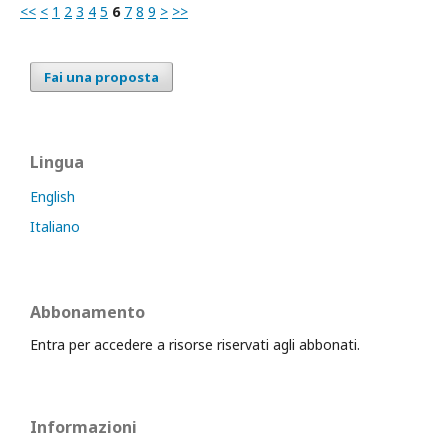
<<
<
1
2
3
4
5
6
7
8
9
>
>>
Fai una proposta
Lingua
English
Italiano
Abbonamento
Entra per accedere a risorse riservati agli abbonati.
Informazioni