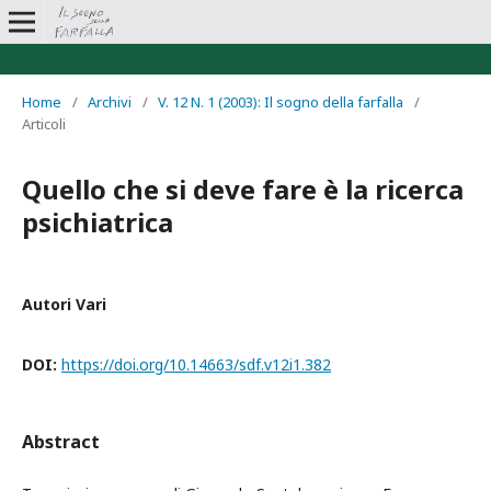
Home
/
Archivi
/
V. 12 N. 1 (2003): Il sogno della farfalla
/
Articoli
Quello che si deve fare è la ricerca
psichiatrica
Autori Vari
DOI:
https://doi.org/10.14663/sdf.v12i1.382
Abstract