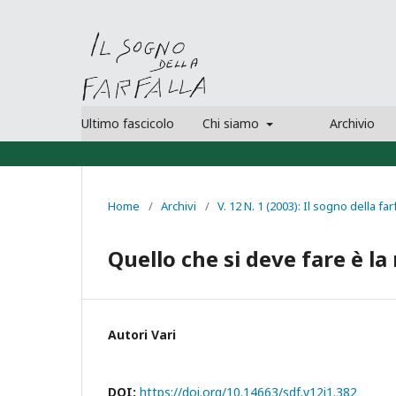
Ultimo fascicolo
Chi siamo
Archivio
Home
/
Archivi
/
V. 12 N. 1 (2003): Il sogno della far
Quello che si deve fare è la 
Autori Vari
DOI:
https://doi.org/10.14663/sdf.v12i1.382