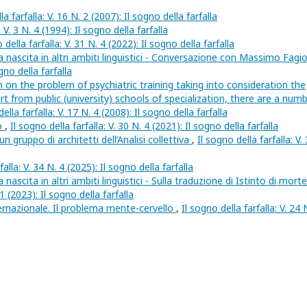
la farfalla: V. 16 N. 2 (2007): Il sogno della farfalla
: V. 3 N. 4 (1994): Il sogno della farfalla
 della farfalla: V. 31 N. 4 (2022): Il sogno della farfalla
lla nascita in altri ambiti linguistici - Conversazione con Massimo Fagio
gno della farfalla
on on the problem of psychiatric training taking into consideration the
rt from public (university) schools of specialization, there are a num
ella farfalla: V. 17 N. 4 (2008): Il sogno della farfalla
to
,
Il sogno della farfalla: V. 30 N. 4 (2021): Il sogno della farfalla
n gruppo di architetti dell’Analisi collettiva
,
Il sogno della farfalla: V.
falla: V. 34 N. 4 (2025): Il sogno della farfalla
a nascita in altri ambiti linguistici - Sulla traduzione di Istinto di mort
 1 (2023): Il sogno della farfalla
ternazionale. Il problema mente-cervello
,
Il sogno della farfalla: V. 24 