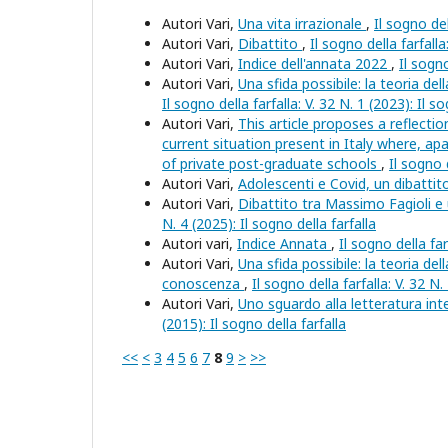
Autori Vari,
Una vita irrazionale
,
Il sogno del
Autori Vari,
Dibattito
,
Il sogno della farfalla
Autori Vari,
Indice dell'annata 2022
,
Il sogno
Autori Vari,
Una sfida possibile: la teoria de
Il sogno della farfalla: V. 32 N. 1 (2023): Il so
Autori Vari,
This article proposes a reflecti
current situation present in Italy where, apa
of private post-graduate schools
,
Il sogno d
Autori Vari,
Adolescenti e Covid, un dibatti
Autori Vari,
Dibattito tra Massimo Fagioli e u
N. 4 (2025): Il sogno della farfalla
Autori vari,
Indice Annata
,
Il sogno della far
Autori Vari,
Una sfida possibile: la teoria dell
conoscenza
,
Il sogno della farfalla: V. 32 N.
Autori Vari,
Uno sguardo alla letteratura in
(2015): Il sogno della farfalla
<<
<
3
4
5
6
7
8
9
>
>>