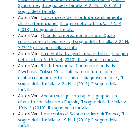
Syndrome
,
Il sogno della farfalla: V. 24 N. 4 (2015): Il
sogno della farfalla
Autori Vari,
Lo stanzone dei ricordi: dal cambiamento
alla trasformazione
,
Il sogno della farfalla: V. 27 N. 4
(2018): Il sogno della farfalla
Autori Vari,
Quando l’amore... non è amore. Quale
cultura contro la violenza
,
Il sogno della farfalla: V. 24 N.
3 (2015): Il sogno della farfalla
Autori Vari,
La pedofilia tra psichiatria e diritto
,
Il sogno
della farfalla: V. 19 N. 4 (2010): Il sogno della farfalla
Autori Vari,
9th International Conference on Early
Psychosis, Tokyo 2014 - Liberiamo il futuro: primi
risultati di un progetto italiano di diagnosi precoce
,
Il
sogno della farfalla: V. 24 N. 4 (2015): Il sogno della
farfalla
Autori Vari,
Ancora sulle psicoterapie di gruppo. Un
dibattito con Massimo Fagioli
,
Il sogno della farfalla: V.
19 N. 1 (2010): Il sogno della farfalla
Autori Vari,
Un incontro al Salone del libro di Torino
,
Il
sogno della farfalla: V. 19 N. 1 (2010): Il sogno della
farfalla