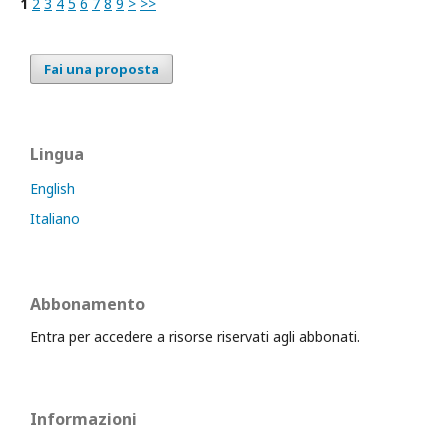
1
2
3
4
5
6
7
8
9
>
>>
Fai una proposta
Lingua
English
Italiano
Abbonamento
Entra per accedere a risorse riservati agli abbonati.
Informazioni