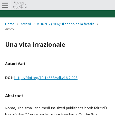
Home
/
Archivi
/
V. 16 N. 2 (2007): Il sogno della farfalla
/
Articoli
Una vita irrazionale
Autori Vari
DOI:
https://doi.org/10.14663/sdf.v16i2.293
Abstract
Roma, The small and medium-sized publisher’s book fair “Più
libri più liberi” (more books, more freedom). On the 8th