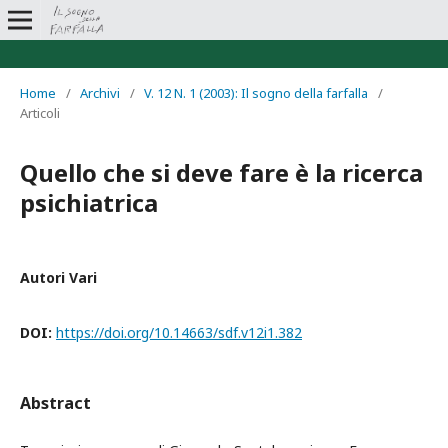
Home
/
Archivi
/
V. 12 N. 1 (2003): Il sogno della farfalla
/
Articoli
Quello che si deve fare è la ricerca
psichiatrica
Autori Vari
DOI:
https://doi.org/10.14663/sdf.v12i1.382
Abstract