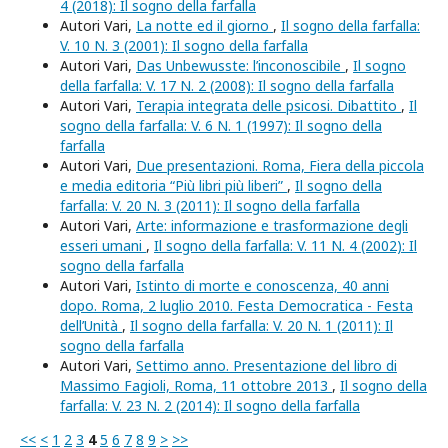
4 (2018): Il sogno della farfalla
Autori Vari,
La notte ed il giorno
,
Il sogno della farfalla:
V. 10 N. 3 (2001): Il sogno della farfalla
Autori Vari,
Das Unbewusste: l’inconoscibile
,
Il sogno
della farfalla: V. 17 N. 2 (2008): Il sogno della farfalla
Autori Vari,
Terapia integrata delle psicosi. Dibattito
,
Il
sogno della farfalla: V. 6 N. 1 (1997): Il sogno della
farfalla
Autori Vari,
Due presentazioni. Roma, Fiera della piccola
e media editoria “Più libri più liberi”
,
Il sogno della
farfalla: V. 20 N. 3 (2011): Il sogno della farfalla
Autori Vari,
Arte: informazione e trasformazione degli
esseri umani
,
Il sogno della farfalla: V. 11 N. 4 (2002): Il
sogno della farfalla
Autori Vari,
Istinto di morte e conoscenza, 40 anni
dopo. Roma, 2 luglio 2010. Festa Democratica - Festa
dell’Unità
,
Il sogno della farfalla: V. 20 N. 1 (2011): Il
sogno della farfalla
Autori Vari,
Settimo anno. Presentazione del libro di
Massimo Fagioli, Roma, 11 ottobre 2013
,
Il sogno della
farfalla: V. 23 N. 2 (2014): Il sogno della farfalla
<<
<
1
2
3
4
5
6
7
8
9
>
>>