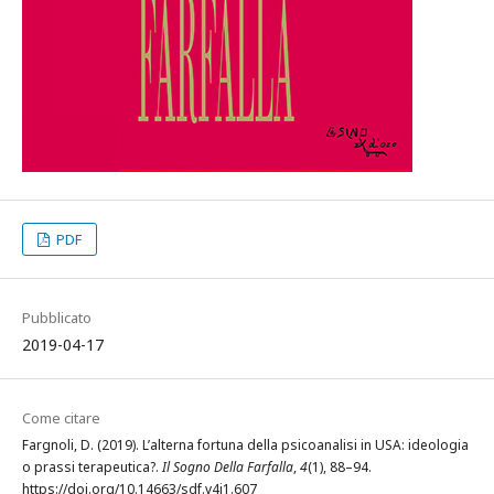
PDF
Pubblicato
2019-04-17
Come citare
Fargnoli, D. (2019). L’alterna fortuna della psicoanalisi in USA: ideologia
o prassi terapeutica?.
Il Sogno Della Farfalla
,
4
(1), 88–94.
https://doi.org/10.14663/sdf.v4i1.607