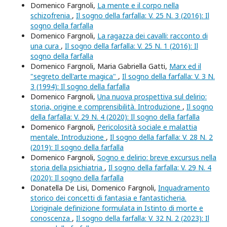
Domenico Fargnoli,
La mente e il corpo nella
schizofrenia
,
Il sogno della farfalla: V. 25 N. 3 (2016): Il
sogno della farfalla
Domenico Fargnoli,
La ragazza dei cavalli: racconto di
una cura
,
Il sogno della farfalla: V. 25 N. 1 (2016): Il
sogno della farfalla
Domenico Fargnoli, Maria Gabriella Gatti,
Marx ed il
"segreto dell'arte magica"
,
Il sogno della farfalla: V. 3 N.
3 (1994): Il sogno della farfalla
Domenico Fargnoli,
Una nuova prospettiva sul delirio:
storia, origine e comprensibilità. Introduzione
,
Il sogno
della farfalla: V. 29 N. 4 (2020): Il sogno della farfalla
Domenico Fargnoli,
Pericolosità sociale e malattia
mentale. Introduzione
,
Il sogno della farfalla: V. 28 N. 2
(2019): Il sogno della farfalla
Domenico Fargnoli,
Sogno e delirio: breve excursus nella
storia della psichiatria
,
Il sogno della farfalla: V. 29 N. 4
(2020): Il sogno della farfalla
Donatella De Lisi, Domenico Fargnoli,
Inquadramento
storico dei concetti di fantasia e fantasticheria.
L’originale definizione formulata in Istinto di morte e
conoscenza
,
Il sogno della farfalla: V. 32 N. 2 (2023): Il