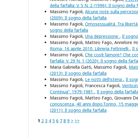
della farfalla: V. 5 N. 2 (1996): Il sogno della f
Massimo Fagioli,
Alcune note sulla percezio
(2009): Il sogno della farfalla
Massimo Fagioli,
Omosessualità. Tra libertà 
sogno della farfalla
Massimo Fagioli,
Una depressione
,
Il sogno
Massimo Fagioli, Matteo Fago, Annelore H
Roma, 16 aprile 2010. Libreria Feltrinelli
,
Il 
Massimo Fagioli,
Che cos’è l’amore? Che cos
farfalla: V. 29 N. 1 (2020): Il sogno della farfa
Maria Gabriella Gatti, Massimo Fagioli,
Matu
(2013): Il sogno della farfalla
Massimo Fagioli,
Le notti dell’isteria
,
Il sog
Massimo Fagioli, Francesca Fagioli,
Venticin
Continua”. 1979-1981
,
Il sogno della farfall
Massimo Fagioli, Matteo Fago, Giovanni Del 
conoscenza, 40 anni dopo.Torino, 15 maggio
(2011): Il sogno della farfalla
1
2
3
4
5
6
7
8
9
>
>>