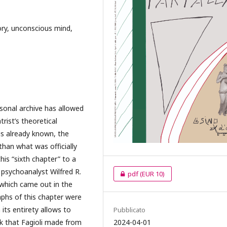
ory, unconscious mind,
sonal archive has allowed
trist’s theoretical
is already known, the
than what was officially
this “sixth chapter” to a
 psychoanalyst Wilfred R.
pdf
(EUR 10)
 which came out in the
aphs of this chapter were
 its entirety allows to
Pubblicato
2024-04-01
ak that Fagioli made from