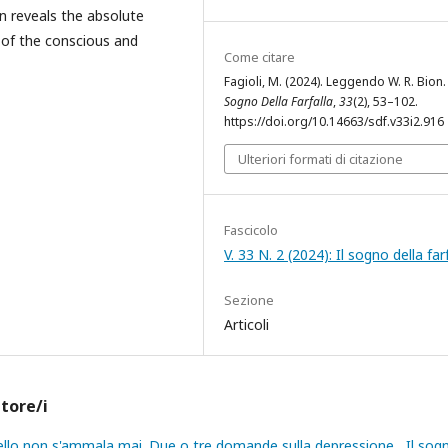
n reveals the absolute
y of the conscious and
Come citare
Fagioli, M. (2024). Leggendo W. R. Bion
Sogno Della Farfalla
,
33
(2), 53–102.
https://doi.org/10.14663/sdf.v33i2.916
Ulteriori formati di citazione
Fascicolo
V. 33 N. 2 (2024): Il sogno della far
Sezione
Articoli
utore/i
vello non s'ammala mai. Due o tre domande sulla depressione
,
Il sog