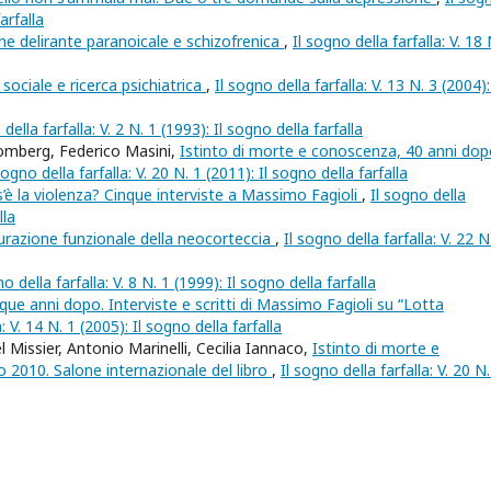
arfalla
ne delirante paranoicale e schizofrenica
,
Il sogno della farfalla: V. 18 
sociale e ricerca psichiatrica
,
Il sogno della farfalla: V. 13 N. 3 (2004): 
 della farfalla: V. 2 N. 1 (1993): Il sogno della farfalla
omberg, Federico Masini,
Istinto di morte e conoscenza, 40 anni dop
sogno della farfalla: V. 20 N. 1 (2011): Il sogno della farfalla
’è la violenza? Cinque interviste a Massimo Fagioli
,
Il sogno della
lla
razione funzionale della neocorteccia
,
Il sogno della farfalla: V. 22 N
no della farfalla: V. 8 N. 1 (1999): Il sogno della farfalla
que anni dopo. Interviste e scritti di Massimo Fagioli su “Lotta
a: V. 14 N. 1 (2005): Il sogno della farfalla
Missier, Antonio Marinelli, Cecilia Iannaco,
Istinto di morte e
 2010. Salone internazionale del libro
,
Il sogno della farfalla: V. 20 N.