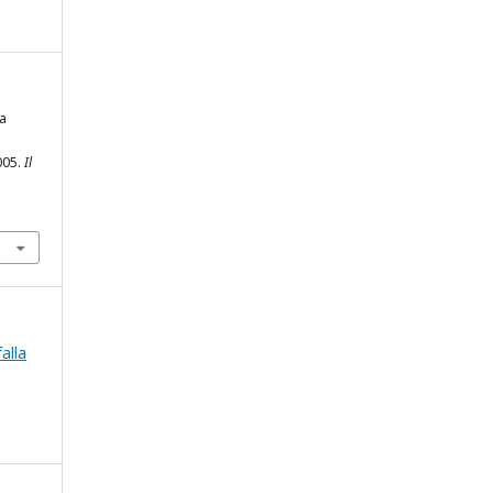
na
i
2005.
Il
falla