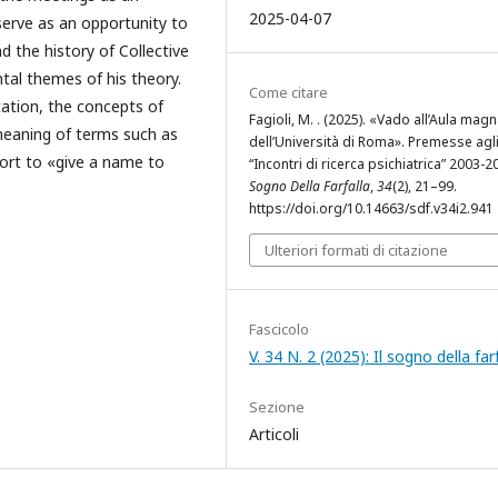
2025-04-07
erve as an opportunity to
d the history of Collective
tal themes of his theory.
Come citare
tation, the concepts of
Fagioli, M. . (2025). «Vado all’Aula mag
eaning of terms such as
dell’Università di Roma». Premesse agl
ffort to «give a name to
“Incontri di ricerca psichiatrica” 2003-
Sogno Della Farfalla
,
34
(2), 21–99.
https://doi.org/10.14663/sdf.v34i2.941
Ulteriori formati di citazione
Fascicolo
V. 34 N. 2 (2025): Il sogno della far
Sezione
Articoli