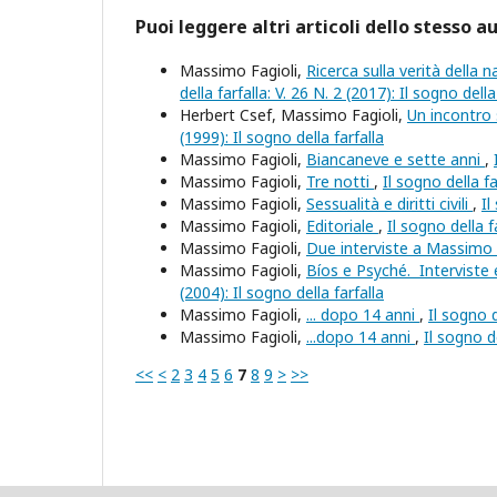
Puoi leggere altri articoli dello stesso a
Massimo Fagioli,
Ricerca sulla verità della 
della farfalla: V. 26 N. 2 (2017): Il sogno della
Herbert Csef, Massimo Fagioli,
Un incontro s
(1999): Il sogno della farfalla
Massimo Fagioli,
Biancaneve e sette anni
,
Massimo Fagioli,
Tre notti
,
Il sogno della fa
Massimo Fagioli,
Sessualità e diritti civili
,
Il
Massimo Fagioli,
Editoriale
,
Il sogno della f
Massimo Fagioli,
Due interviste a Massimo 
Massimo Fagioli,
Bíos e Psyché. Interviste
(2004): Il sogno della farfalla
Massimo Fagioli,
... dopo 14 anni
,
Il sogno d
Massimo Fagioli,
...dopo 14 anni
,
Il sogno de
<<
<
2
3
4
5
6
7
8
9
>
>>