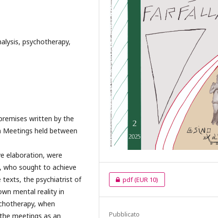
alysis, psychotherapy,
premises written by the
rch Meetings held between
ve elaboration, were
li, who sought to achieve
texts, the psychiatrist of
pdf
(EUR 10)
 own mental reality in
ychotherapy, when
Pubblicato
g the meetings as an