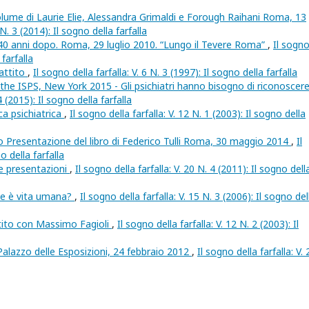
lume di Laurie Elie, Alessandra Grimaldi e Forough Raihani Roma, 13
 N. 3 (2014): Il sogno della farfalla
40 anni dopo. Roma, 29 luglio 2010. “Lungo il Tevere Roma”
,
Il sogn
 farfalla
battito
,
Il sogno della farfalla: V. 6 N. 3 (1997): Il sogno della farfalla
the ISPS, New York 2015 - Gli psichiatri hanno bisogno di riconoscere
4 (2015): Il sogno della farfalla
rca psichiatrica
,
Il sogno della farfalla: V. 12 N. 1 (2003): Il sogno della
iano Presentazione del libro di Federico Tulli Roma, 30 maggio 2014
,
Il
o della farfalla
ue presentazioni
,
Il sogno della farfalla: V. 20 N. 4 (2011): Il sogno dell
ne è vita umana?
,
Il sogno della farfalla: V. 15 N. 3 (2006): Il sogno del
ttito con Massimo Fagioli
,
Il sogno della farfalla: V. 12 N. 2 (2003): Il
 Palazzo delle Esposizioni, 24 febbraio 2012
,
Il sogno della farfalla: V. 