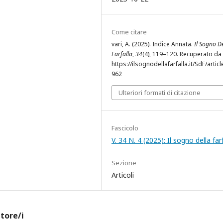
Come citare
vari, A. (2025). Indice Annata.
Il Sogno D
Farfalla
,
34
(4), 119–120. Recuperato da
https://ilsognodellafarfalla.it/SdF/articl
962
Ulteriori formati di citazione
Fascicolo
V. 34 N. 4 (2025): Il sogno della far
Sezione
Articoli
utore/i