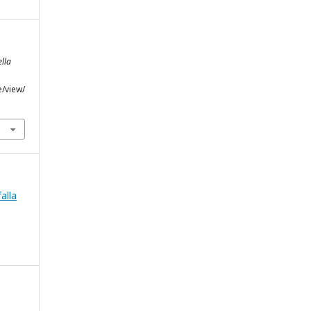
ella
e/view/
falla