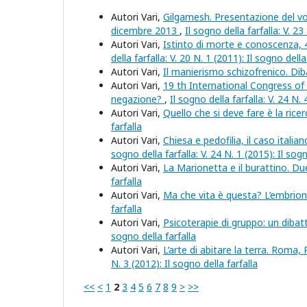
Autori Vari,
Gilgamesh. Presentazione del vo
dicembre 2013
,
Il sogno della farfalla: V. 23
Autori Vari,
Istinto di morte e conoscenza, 
della farfalla: V. 20 N. 1 (2011): Il sogno della
Autori Vari,
Il manierismo schizofrenico. Di
Autori Vari,
19 th International Congress of 
negazione?
,
Il sogno della farfalla: V. 24 N. 
Autori Vari,
Quello che si deve fare è la rice
farfalla
Autori Vari,
Chiesa e pedofilia, il caso ital
sogno della farfalla: V. 24 N. 1 (2015): Il sogn
Autori Vari,
La Marionetta e il burattino. D
farfalla
Autori Vari,
Ma che vita è questa? L’embrio
farfalla
Autori Vari,
Psicoterapie di gruppo: un diba
sogno della farfalla
Autori Vari,
L’arte di abitare la terra. Roma,
N. 3 (2012): Il sogno della farfalla
<<
<
1
2
3
4
5
6
7
8
9
>
>>