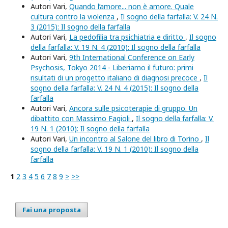
Autori Vari,
Quando l’amore... non è amore. Quale
cultura contro la violenza
,
Il sogno della farfalla: V. 24 N.
3 (2015): Il sogno della farfalla
Autori Vari,
La pedofilia tra psichiatria e diritto
,
Il sogno
della farfalla: V. 19 N. 4 (2010): Il sogno della farfalla
Autori Vari,
9th International Conference on Early
Psychosis, Tokyo 2014 - Liberiamo il futuro: primi
risultati di un progetto italiano di diagnosi precoce
,
Il
sogno della farfalla: V. 24 N. 4 (2015): Il sogno della
farfalla
Autori Vari,
Ancora sulle psicoterapie di gruppo. Un
dibattito con Massimo Fagioli
,
Il sogno della farfalla: V.
19 N. 1 (2010): Il sogno della farfalla
Autori Vari,
Un incontro al Salone del libro di Torino
,
Il
sogno della farfalla: V. 19 N. 1 (2010): Il sogno della
farfalla
1
2
3
4
5
6
7
8
9
>
>>
Fai una proposta