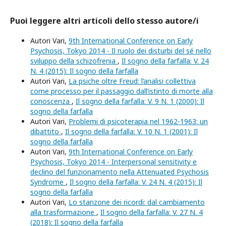
Puoi leggere altri articoli dello stesso autore/i
Autori Vari,
9th International Conference on Early
Psychosis, Tokyo 2014 - Il ruolo dei disturbi del sé nello
sviluppo della schizofrenia
,
Il sogno della farfalla: V. 24
N. 4 (2015): Il sogno della farfalla
Autori Vari,
La psiche oltre Freud: l’analisi collettiva
come processo per il passaggio dall’istinto di morte alla
conoscenza
,
Il sogno della farfalla: V. 9 N. 1 (2000): Il
sogno della farfalla
Autori Vari,
Problemi di psicoterapia nel 1962-1963: un
dibattito
,
Il sogno della farfalla: V. 10 N. 1 (2001): Il
sogno della farfalla
Autori Vari,
9th International Conference on Early
Psychosis, Tokyo 2014 - Interpersonal sensitivity e
declino del funzionamento nella Attenuated Psychosis
Syndrome
,
Il sogno della farfalla: V. 24 N. 4 (2015): Il
sogno della farfalla
Autori Vari,
Lo stanzone dei ricordi: dal cambiamento
alla trasformazione
,
Il sogno della farfalla: V. 27 N. 4
(2018): Il sogno della farfalla