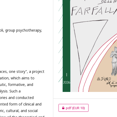
oli, group psychotherapy,
aces, one story”, a project
ation, which aims to
utic, formative, and
lysis. Such a
ories and conducted
ted form of clinical and
pdf
(EUR 10)
ic, cultural, and social