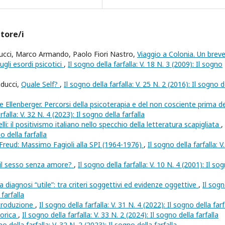
utore/i
ducci, Marco Armando, Paolo Fiori Nastro,
Viaggio a Colonia. Un brev
ugli esordi psicotici
,
Il sogno della farfalla: V. 18 N. 3 (2009): Il sogno
nducci,
Quale Self?
,
Il sogno della farfalla: V. 25 N. 2 (2016): Il sogno d
e Ellenberger. Percorsi della psicoterapia e del non cosciente prima de
rfalla: V. 32 N. 4 (2023): Il sogno della farfalla
li: il positivismo italiano nello specchio della letteratura scapigliata
,
o della farfalla
di Freud: Massimo Fagioli alla SPI (1964-1976)
,
Il sogno della farfalla: V
il sesso senza amore?
,
Il sogno della farfalla: V. 10 N. 4 (2001): Il so
a diagnosi “utile”: tra criteri soggettivi ed evidenze oggettive
,
Il sog
 farfalla
ntroduzione
,
Il sogno della farfalla: V. 31 N. 4 (2022): Il sogno della farf
torica
,
Il sogno della farfalla: V. 33 N. 2 (2024): Il sogno della farfalla
no della farfalla: V. 32 N. 2 (2023): Il sogno della farfalla