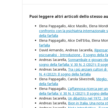
Puoi leggere altri articoli dello stesso a
Elena Pappagallo, Alice Masillo, Elena Mon
confronto con la psichiatria internazionale s
della farfalla
Elena Pappagallo, Alice Dell'Erba, Elena Mo
farfalla
David Armando, Andreas Iacarella,
Ripensar
psicoanalisi - Introduzione
,
Il sogno della fa
Andreas Iacarella,
Sonnambule e giovani ribel
sogno della farfalla: V. 30 N. 2 (2021): Il sogn
Andreas Iacarella,
Tra i più anziani cultori 
N. 4 (2022): Il sogno della farfalla
Elena Pappagallo, Carola Silvestrelli,
Meglio 
della farfalla
Elena Pappagallo,
L’affannosa ricerca per un
della farfalla: V. 30 N. 3 (2021): Il sogno della
Andreas Iacarella,
Un dibattito nel 1972 . I
Andreas Iacarella,
Bion in Italia. Una nota s
Andreas Iacarella,
Nota introduttiva
,
Il sog