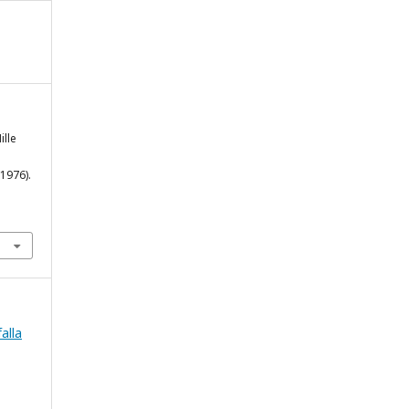
ille
-1976).
falla