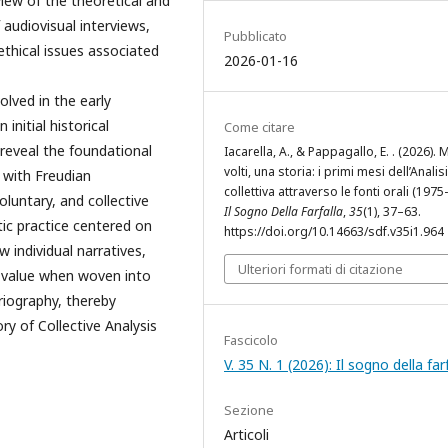
view of the theoretical and
 audiovisual interviews,
Pubblicato
ethical issues associated
2026-01-16
olved in the early
initial historical
Come citare
 reveal the foundational
Iacarella, A., & Pappagallo, E. . (2026). M
volti, una storia: i primi mesi dell’Analisi
 with Freudian
collettiva attraverso le fonti orali (1975
oluntary, and collective
Il Sogno Della Farfalla
,
35
(1), 37–63.
ic practice centered on
https://doi.org/10.14663/sdf.v35i1.964
individual narratives,
Ulteriori formati di citazione
cal value when woven into
riography, thereby
ry of Collective Analysis
Fascicolo
V. 35 N. 1 (2026): Il sogno della far
Sezione
Articoli