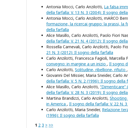
Antonia Mocci, Carlo Anzilotti,
La falsa imm
della farfalla: V. 13 N. 3 (2004): Il sogno della
Antonia Mocci, Carlo Anzilotti, mARCO Bens
formazione, la ricercai gruppo: la prassi, la 
della farfalla
Alice Masillo, Carlo Anzilotti, Paolo Fiori Na
della farfalla: V. 21 N. 4 (2012): Il sogno della
Rossella Carnevali, Carlo Anzilotti, Paolo Fi
21 N. 3 (2012): Il sogno della farfalla
Carlo Anzilotti, Francesca Fagioli, Marcella
convegno: in margine a un inizio
,
Il sogno de
Carlo Anzilotti,
Solitudine, ribellione, rifiuto
Giovanni Del Missier, Maria Sneider, Carlo An
della farfalla: V. 5 N. 2 (1996): Il sogno della f
Alice Masillo, Carlo Anzilotti,
“Dimenticare” 
della farfalla: V. 28 N. 3 (2019): Il sogno della
Martina Brandizzi, Carlo Anzilotti,
Shooting p
in America
,
Il sogno della farfalla: V. 22 N. 3
Carlo Anzilotti, Maria Sneider,
Relazione ter
(1996): Il sogno della farfalla
1
2
3
>
>>