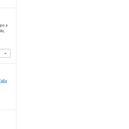
ppo a
lla
,
falla