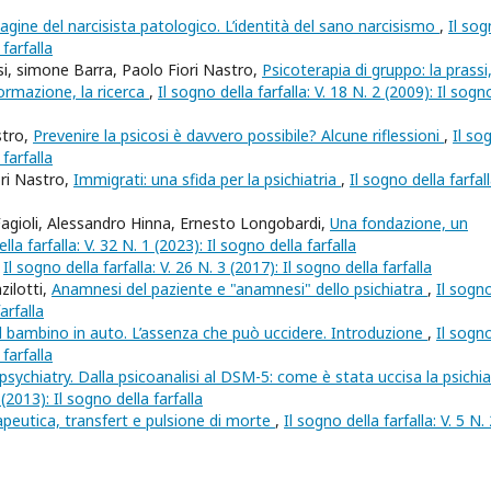
agine del narcisista patologico. L’identità del sano narcisismo
,
Il so
 farfalla
i, simone Barra, Paolo Fiori Nastro,
Psicoterapia di gruppo: la prassi,
formazione, la ricerca
,
Il sogno della farfalla: V. 18 N. 2 (2009): Il sogn
stro,
Prevenire la psicosi è davvero possibile? Alcune riflessioni
,
Il so
 farfalla
ori Nastro,
Immigrati: una sfida per la psichiatria
,
Il sogno della farfall
 Fagioli, Alessandro Hinna, Ernesto Longobardi,
Una fondazione, un
lla farfalla: V. 32 N. 1 (2023): Il sogno della farfalla
,
Il sogno della farfalla: V. 26 N. 3 (2017): Il sogno della farfalla
zilotti,
Anamnesi del paziente e "anamnesi" dello psichiatra
,
Il sogn
arfalla
il bambino in auto. L’assenza che può uccidere. Introduzione
,
Il sogn
 farfalla
sychiatry. Dalla psicoanalisi al DSM-5: come è stata uccisa la psichia
 (2013): Il sogno della farfalla
apeutica, transfert e pulsione di morte
,
Il sogno della farfalla: V. 5 N.