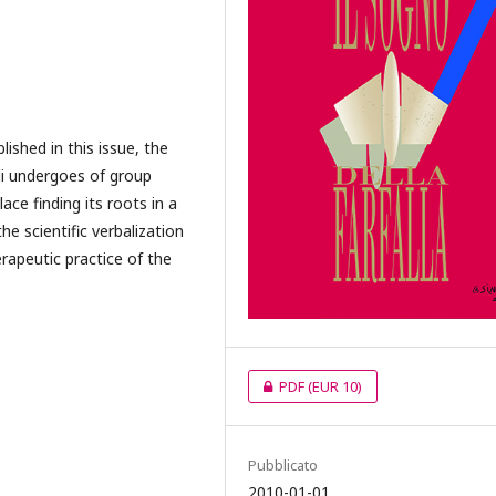
lished in this issue, the
oli undergoes of group
ace finding its roots in a
the scientific verbalization
apeutic practice of the
PDF
(EUR 10)
Pubblicato
2010-01-01