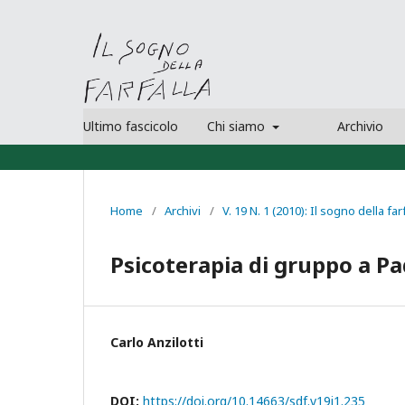
Ultimo fascicolo
Chi siamo
Archivio
Home
/
Archivi
/
V. 19 N. 1 (2010): Il sogno della far
Psicoterapia di gruppo a P
Carlo Anzilotti
DOI:
https://doi.org/10.14663/sdf.v19i1.235